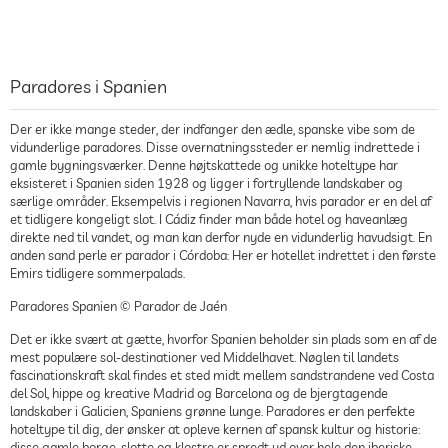
Paradores i Spanien
Der er ikke mange steder, der indfanger den ædle, spanske vibe som de
vidunderlige paradores. Disse overnatningssteder er nemlig indrettede i
gamle bygningsværker. Denne højtskattede og unikke hoteltype har
eksisteret i Spanien siden 1928 og ligger i fortryllende landskaber og
særlige områder. Eksempelvis i regionen Navarra, hvis parador er en del af
et tidligere kongeligt slot. I Cádiz finder man både hotel og haveanlæg
direkte ned til vandet, og man kan derfor nyde en vidunderlig havudsigt. En
anden sand perle er parador i Córdoba: Her er hotellet indrettet i den første
Emirs tidligere sommerpalads.
Paradores Spanien © Parador de Jaén
Det er ikke svært at gætte, hvorfor Spanien beholder sin plads som en af de
mest populære sol-destinationer ved Middelhavet. Nøglen til landets
fascinationskraft skal findes et sted midt mellem sandstrandene ved Costa
del Sol, hippe og kreative Madrid og Barcelona og de bjergtagende
landskaber i Galicien, Spaniens grønne lunge. Paradores er den perfekte
hoteltype til dig, der ønsker at opleve kernen af spansk kultur og historie:
disse gamle borge, slotte og klostre er spredt ud over hele den iberiske