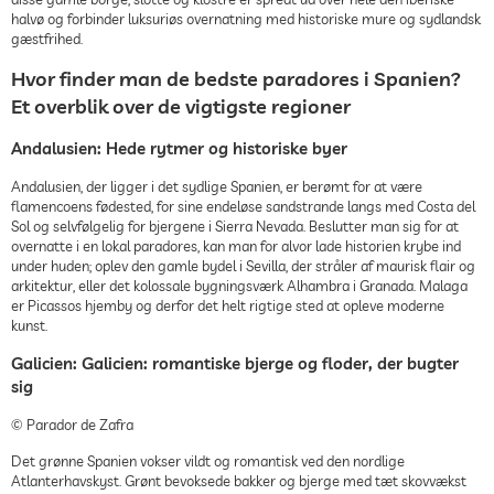
halvø og forbinder luksuriøs overnatning med historiske mure og sydlandsk
gæstfrihed.
Hvor finder man de bedste paradores i Spanien?
Et overblik over de vigtigste regioner
Andalusien: Hede rytmer og historiske byer
Andalusien, der ligger i det sydlige Spanien, er berømt for at være
flamencoens fødested, for sine endeløse sandstrande langs med Costa del
Sol og selvfølgelig for bjergene i Sierra Nevada. Beslutter man sig for at
overnatte i en lokal paradores, kan man for alvor lade historien krybe ind
under huden; oplev den gamle bydel i Sevilla, der stråler af maurisk flair og
arkitektur, eller det kolossale bygningsværk Alhambra i Granada. Malaga
er Picassos hjemby og derfor det helt rigtige sted at opleve moderne
kunst.
Galicien: Galicien: romantiske bjerge og floder, der bugter
sig
© Parador de Zafra
Det grønne Spanien vokser vildt og romantisk ved den nordlige
Atlanterhavskyst. Grønt bevoksede bakker og bjerge med tæt skovvækst