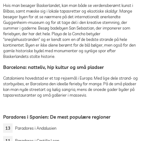
Hvis man besøger Baskerlandet, kan man både se verdensberømt kunst i
Bilbao, samt mæske sig i lokale tapasretter og eksotiske skaldyr. Mange
besøger byen for at se nærmere på det internationalt anerkendte
Guggenheim-museum og for at tage del i den kreative stemning, der
summer i gaderne. Besøg badebyen San Sebastian, der imponerer som
feriebyen, der har det hele. Playa de la Concha betyder
“sneglehusstranden” og er kendt som en af de bedste strande på hele
kontinentet. Byen er ikke alene berømt for de blå bølger, men også for den
gamle historiske bydel med monumenter og synlige spor efter
Baskerlandets stolte historie.
Barcelona: natteliv, hip kultur og små pladser
Cataloniens hovedstad er et top rejsemål i Europa. Med lige dele strand- og
storbyvibes, er Barcelona den ideelle ferieby for mange. På de små pladser
kan man nyde streetart og kølig sangria, mens de snoede gader byder på
tapasrestauranter og små gallerier i massevis.
Paradores i Spanien: De mest populære regioner
13
Paradores i Andalusien
11
Paradores i Castilla Leon