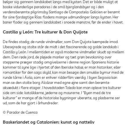
bølger sig gennem landskabet langs med kysten. Det er både muligt at
booke vidunderlige paradores i de små bjerglandsbyer og i den
verdensberømte pilgrimsby Santiago de Compostela. Galicien er berømt
for sine fjordagtige Rías: flodens mange udmundinger langs kysten. Her
baner floder sig gennem landskabet i snoede mønstre, før de ender i havet.
Castilla y León: Tre kulturer & Don Quijote
De findes stadig; de runde vindmøller, som Don Quijote kæmpede imod.
Ubesejrede og stolte står de midt i det fascinerende og golde landskab i
Castilla y León. I mellemtiden er også moderne vindmøller skudt op mellem
dem. Den røde jord, de pløjede marker og tæt grøn bevoksning over
stepperne præger stadig omgivelserne i denne region. Spaniens historie
kommer til syne lige i hjertet af den Iberiske halvø; er man historiker, eller
romantiker for den sags skyld, kan man besøge den smukke bymur med de
runde tårne i Ávila, som er enhver ridderfilm værdig. I byen Segovia kan
man se den stolte borg Alcázar med egne øjne samt den berømte
akvædukt i flere etager. I hovedstaden Toledo kan man opleve tre kulturer
side om side: katolikkerne, jøderne og maurerne. I “Byen med de tre
kulturer” er mange af de historiske bygninger uberørte, og pladserne ser
ud, som de har gjort i århundreder.
© Parador de Cuenca
Baskerlandet og Catalonien: kunst og natteliv