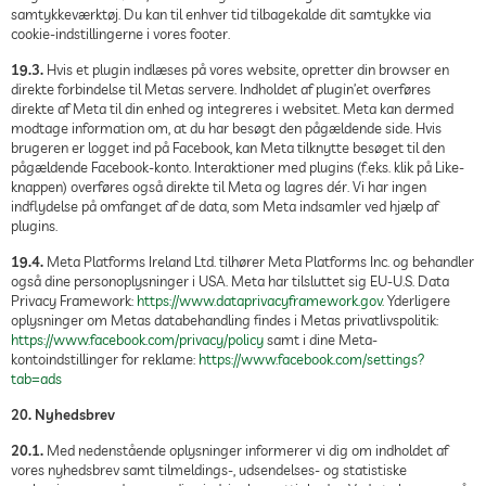
samtykkeværktøj. Du kan til enhver tid tilbagekalde dit samtykke via
cookie-indstillingerne i vores footer.
19.3.
Hvis et plugin indlæses på vores website, opretter din browser en
direkte forbindelse til Metas servere. Indholdet af plugin’et overføres
direkte af Meta til din enhed og integreres i websitet. Meta kan dermed
modtage information om, at du har besøgt den pågældende side. Hvis
brugeren er logget ind på Facebook, kan Meta tilknytte besøget til den
pågældende Facebook-konto. Interaktioner med plugins (f.eks. klik på Like-
knappen) overføres også direkte til Meta og lagres dér. Vi har ingen
indflydelse på omfanget af de data, som Meta indsamler ved hjælp af
plugins.
19.4.
Meta Platforms Ireland Ltd. tilhører Meta Platforms Inc. og behandler
også dine personoplysninger i USA. Meta har tilsluttet sig EU-U.S. Data
Privacy Framework:
https://www.dataprivacyframework.gov
. Yderligere
oplysninger om Metas databehandling findes i Metas privatlivspolitik:
https://www.facebook.com/privacy/policy
samt i dine Meta-
kontoindstillinger for reklame:
https://www.facebook.com/settings?
tab=ads
20. Nyhedsbrev
20.1.
Med nedenstående oplysninger informerer vi dig om indholdet af
vores nyhedsbrev samt tilmeldings-, udsendelses- og statistiske