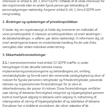
interesser er artikel 6, stk. 1, litra f GDPR. I tilfælde af at vitale interesser for
den registrerede eller en anden fysisk person gør behandling af
personoplysninger nødvendig, fungerer artikel 6, stk. 1, litra d GDPR som
retsgrundlag.
2. Ændringer og opdateringer af privatlivspolitikken
Vi beder dig om regelmæssigt at holde dig orienteret om indholdet af
vores privatlivspolitik. Vi tilpasser privatlivspolitikken, så snart ændringer i
de databehandlinger, vi udfører, gør dette nødvendigt. Vi informerer dig, så
snart ændringerne kræver en medvirkende handling fra din side (f.eks.
samtykke) eller anden individuel underretning.
3. Sikkerhedsforanstaltninger
3.1.
I overensstemmelse med artikel 32 GDPR træffer vi, under
hensyntagen til det aktuelle tekniske niveau,
implementeringsomkostningerne og behandlingens art, omfang,
omstændigheder og formål samt den varierende sandsynlighed og alvor af
risikoen for fysiske personers rettigheder og frihedsrettigheder, passende
tekniske og organisatoriske foranstaltninger for at sikre et
sikkerhedsniveau, der passer til risikoen. Disse foranstaltninger omfatter
især sikring af dataenes fortrolighed, integritet og tilgængelighed gennem
kontrol med fysisk adgang til dataene samt adgang til, indtastning af,
videregivelse af, sikring af tilgængeligheden af og adskillelse af dataene.
Derudover har vi etableret procedurer, der sikrer udøvelse af de