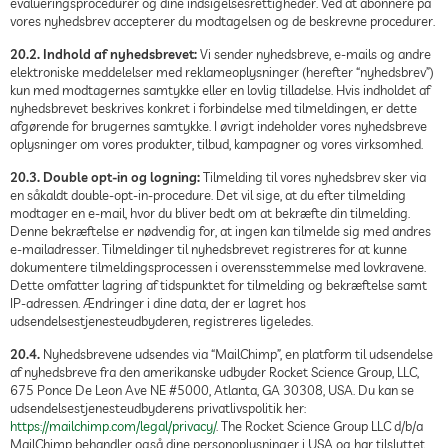
evalueringsprocedurer og dine indsigelsesrettigheder. Ved at abonnere på
vores nyhedsbrev accepterer du modtagelsen og de beskrevne procedurer.
20.2. Indhold af nyhedsbrevet:
Vi sender nyhedsbreve, e-mails og andre
elektroniske meddelelser med reklameoplysninger (herefter “nyhedsbrev”)
kun med modtagernes samtykke eller en lovlig tilladelse. Hvis indholdet af
nyhedsbrevet beskrives konkret i forbindelse med tilmeldingen, er dette
afgørende for brugernes samtykke. I øvrigt indeholder vores nyhedsbreve
oplysninger om vores produkter, tilbud, kampagner og vores virksomhed.
20.3. Double opt-in og logning:
Tilmelding til vores nyhedsbrev sker via
en såkaldt double-opt-in-procedure. Det vil sige, at du efter tilmelding
modtager en e-mail, hvor du bliver bedt om at bekræfte din tilmelding.
Denne bekræftelse er nødvendig for, at ingen kan tilmelde sig med andres
e-mailadresser. Tilmeldinger til nyhedsbrevet registreres for at kunne
dokumentere tilmeldingsprocessen i overensstemmelse med lovkravene.
Dette omfatter lagring af tidspunktet for tilmelding og bekræftelse samt
IP-adressen. Ændringer i dine data, der er lagret hos
udsendelsestjenesteudbyderen, registreres ligeledes.
20.4.
Nyhedsbrevene udsendes via “MailChimp”, en platform til udsendelse
af nyhedsbreve fra den amerikanske udbyder Rocket Science Group, LLC,
675 Ponce De Leon Ave NE #5000, Atlanta, GA 30308, USA. Du kan se
udsendelsestjenesteudbyderens privatlivspolitik her:
https://mailchimp.com/legal/privacy/
. The Rocket Science Group LLC d/b/a
MailChimp behandler også dine personoplysninger i USA og har tilsluttet