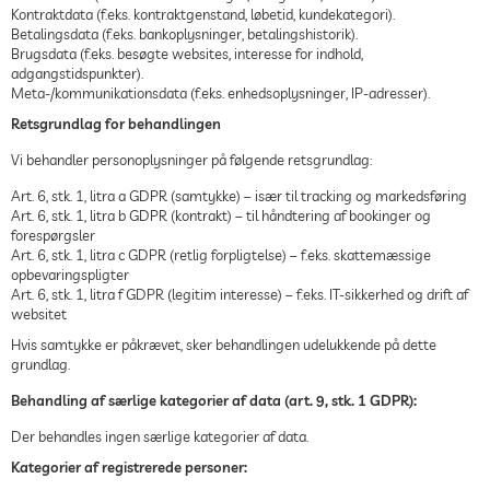
Kontraktdata (f.eks. kontraktgenstand, løbetid, kundekategori).
Betalingsdata (f.eks. bankoplysninger, betalingshistorik).
Brugsdata (f.eks. besøgte websites, interesse for indhold,
adgangstidspunkter).
Meta-/kommunikationsdata (f.eks. enhedsoplysninger, IP-adresser).
Retsgrundlag for behandlingen
Vi behandler personoplysninger på følgende retsgrundlag:
Art. 6, stk. 1, litra a GDPR (samtykke) – især til tracking og markedsføring
Art. 6, stk. 1, litra b GDPR (kontrakt) – til håndtering af bookinger og
forespørgsler
Art. 6, stk. 1, litra c GDPR (retlig forpligtelse) – f.eks. skattemæssige
opbevaringspligter
Art. 6, stk. 1, litra f GDPR (legitim interesse) – f.eks. IT-sikkerhed og drift af
websitet
Hvis samtykke er påkrævet, sker behandlingen udelukkende på dette
grundlag.
Behandling af særlige kategorier af data (art. 9, stk. 1 GDPR):
Der behandles ingen særlige kategorier af data.
Kategorier af registrerede personer: