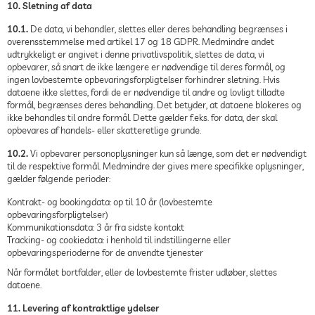
10. Sletning af data
10.1.
De data, vi behandler, slettes eller deres behandling begrænses i
overensstemmelse med artikel 17 og 18 GDPR. Medmindre andet
udtrykkeligt er angivet i denne privatlivspolitik, slettes de data, vi
opbevarer, så snart de ikke længere er nødvendige til deres formål, og
ingen lovbestemte opbevaringsforpligtelser forhindrer sletning. Hvis
dataene ikke slettes, fordi de er nødvendige til andre og lovligt tilladte
formål, begrænses deres behandling. Det betyder, at dataene blokeres og
ikke behandles til andre formål. Dette gælder f.eks. for data, der skal
opbevares af handels- eller skatteretlige grunde.
10.2.
Vi opbevarer personoplysninger kun så længe, som det er nødvendigt
til de respektive formål. Medmindre der gives mere specifikke oplysninger,
gælder følgende perioder:
Kontrakt- og bookingdata: op til 10 år (lovbestemte
opbevaringsforpligtelser)
Kommunikationsdata: 3 år fra sidste kontakt
Tracking- og cookiedata: i henhold til indstillingerne eller
opbevaringsperioderne for de anvendte tjenester
Når formålet bortfalder, eller de lovbestemte frister udløber, slettes
dataene.
11. Levering af kontraktlige ydelser