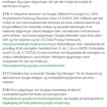
modtager dog ingen oplysninger, der gør det muligt personligt at
identificere brugere.
17.6.
Vi integrerer annoncer via Google AdSense fra Google LLC, 1600
Amphitheatre Parkway, Mountain View, CA 94043, USA. AdSense gør det
muligt at vise interessebaserede annoncer på vores website baseret på
brugeradfærd. Der anvendes cookies og lignende teknologier til at
indsamle oplysninger såsom besøgte sider, interaktioner med annoncer
samt enheds- og browseroplysninger. Google behandler også disse data i
USA og har tilsluttet sig EU-U.S. Data Privacy Framework,
https://www.dataprivacyframework.gov
. Behandlingen sker udelukkende på
grundlag af dit samtykke i henhold til art. 6, stk. 1, litra a GDPR i forbindelse
med § 25, stk. 1, TDDDG. Du kan til enhver tid tilbagekalde dit samtykke via
cookie-indstillingerne i vores footer. Yderligere oplysninger samt
muligheden for opt-out findes på:
https://adssettings.google.com/authenticated
17.7.
Endvidere kan vi anvende “Google Tag Manager” for at integrere og
administrere Google analyse- og markedsføringstjenester på vores
website.
17.8.
Flere oplysninger om Googles anvendelse af data til
markedsføringsformål findes på oversigtssiden:
https://policies.google.com/technologies/ads
, og Googles privatlivspolitik er
tilgængelig på
https://policies.google.com/privacy
.