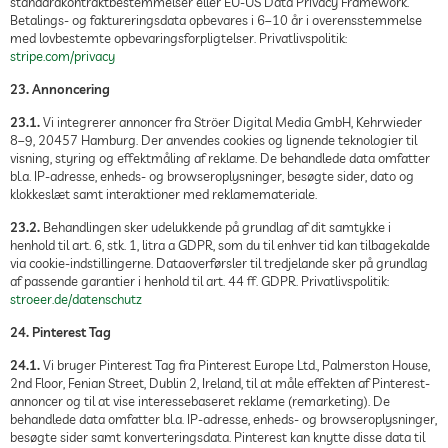
standardkontraktbestemmelser eller EU-US Data Privacy Framework.
Betalings- og faktureringsdata opbevares i 6–10 år i overensstemmelse
med lovbestemte opbevaringsforpligtelser. Privatlivspolitik:
stripe.com/privacy
23. Annoncering
23.1.
Vi integrerer annoncer fra Ströer Digital Media GmbH, Kehrwieder
8–9, 20457 Hamburg. Der anvendes cookies og lignende teknologier til
visning, styring og effektmåling af reklame. De behandlede data omfatter
bl.a. IP-adresse, enheds- og browseroplysninger, besøgte sider, dato og
klokkeslæt samt interaktioner med reklamemateriale.
23.2.
Behandlingen sker udelukkende på grundlag af dit samtykke i
henhold til art. 6, stk. 1, litra a GDPR, som du til enhver tid kan tilbagekalde
via cookie-indstillingerne. Dataoverførsler til tredjelande sker på grundlag
af passende garantier i henhold til art. 44 ff. GDPR. Privatlivspolitik:
stroeer.de/datenschutz
24. Pinterest Tag
24.1.
Vi bruger Pinterest Tag fra Pinterest Europe Ltd., Palmerston House,
2nd Floor, Fenian Street, Dublin 2, Ireland, til at måle effekten af Pinterest-
annoncer og til at vise interessebaseret reklame (remarketing). De
behandlede data omfatter bl.a. IP-adresse, enheds- og browseroplysninger,
besøgte sider samt konverteringsdata. Pinterest kan knytte disse data til