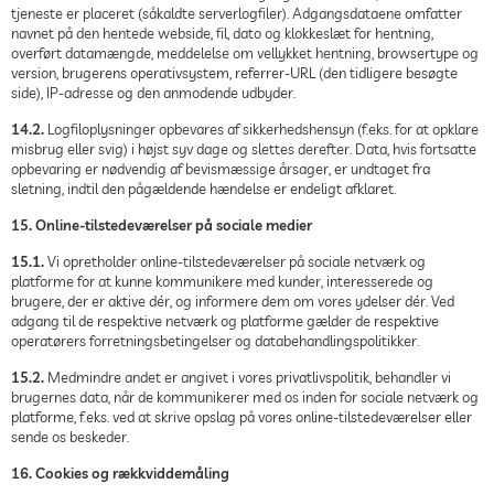
tjeneste er placeret (såkaldte serverlogfiler). Adgangsdataene omfatter
navnet på den hentede webside, fil, dato og klokkeslæt for hentning,
overført datamængde, meddelelse om vellykket hentning, browsertype og
version, brugerens operativsystem, referrer-URL (den tidligere besøgte
side), IP-adresse og den anmodende udbyder.
14.2.
Logfiloplysninger opbevares af sikkerhedshensyn (f.eks. for at opklare
misbrug eller svig) i højst syv dage og slettes derefter. Data, hvis fortsatte
opbevaring er nødvendig af bevismæssige årsager, er undtaget fra
sletning, indtil den pågældende hændelse er endeligt afklaret.
15. Online-tilstedeværelser på sociale medier
15.1.
Vi opretholder online-tilstedeværelser på sociale netværk og
platforme for at kunne kommunikere med kunder, interesserede og
brugere, der er aktive dér, og informere dem om vores ydelser dér. Ved
adgang til de respektive netværk og platforme gælder de respektive
operatørers forretningsbetingelser og databehandlingspolitikker.
15.2.
Medmindre andet er angivet i vores privatlivspolitik, behandler vi
brugernes data, når de kommunikerer med os inden for sociale netværk og
platforme, f.eks. ved at skrive opslag på vores online-tilstedeværelser eller
sende os beskeder.
16. Cookies og rækkviddemåling