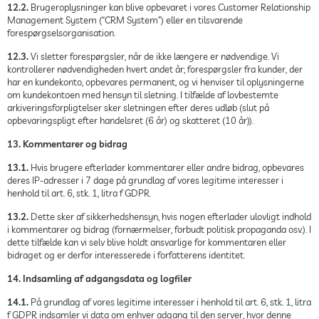
12.2.
Brugeroplysninger kan blive opbevaret i vores Customer Relationship
Management System (“CRM System”) eller en tilsvarende
forespørgselsorganisation.
12.3.
Vi sletter forespørgsler, når de ikke længere er nødvendige. Vi
kontrollerer nødvendigheden hvert andet år; forespørgsler fra kunder, der
har en kundekonto, opbevares permanent, og vi henviser til oplysningerne
om kundekontoen med hensyn til sletning. I tilfælde af lovbestemte
arkiveringsforpligtelser sker sletningen efter deres udløb (slut på
opbevaringspligt efter handelsret (6 år) og skatteret (10 år)).
13. Kommentarer og bidrag
13.1.
Hvis brugere efterlader kommentarer eller andre bidrag, opbevares
deres IP-adresser i 7 dage på grundlag af vores legitime interesser i
henhold til art. 6, stk. 1, litra f GDPR.
13.2.
Dette sker af sikkerhedshensyn, hvis nogen efterlader ulovligt indhold
i kommentarer og bidrag (fornærmelser, forbudt politisk propaganda osv.). I
dette tilfælde kan vi selv blive holdt ansvarlige for kommentaren eller
bidraget og er derfor interesserede i forfatterens identitet.
14. Indsamling af adgangsdata og logfiler
14.1.
På grundlag af vores legitime interesser i henhold til art. 6, stk. 1, litra
f GDPR indsamler vi data om enhver adgang til den server, hvor denne