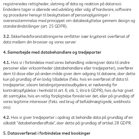
registreredes rettigheder, sletning af data og reaktion på datarisici.
Endvidere tager vi allerede ved udvikling eller valg af hardware, software
og procedurer hensyn til beskyttelsen af personoplysninger i
overensstemmelse med princippet om databeskyttelse gennem design og
standardindstillinger (art. 25 GDPR).
3.2.
Sikkerhedsforanstaltningerne omfatter især krypteret overførsel af
data mellem din browser og vores server.
4. Samarbejde med databehandlere og tredjeparter
4.1.
Hvis vi i forbindelse med vores behandling videregiver data til andre
personer eller virksomheder (databehandlere eller tredjeparter), overfører
dem til disse eller på anden måde giver dem adgang til dataene, sker dette
kun på grundlag af en lovlig tilladelse (f.eks. hvis en overførsel af data til
tredjeparter, såsom betalingstjenesteudbydere, er nødvendig for
kontraktopfyldelse i henhold til art. 6, stk. 1, litra b GDPR), hvis du har givet
dit samtykke, hvis en retlig forpligtelse foreskriver det, eller på grundlag af
vores legitime interesser (f.eks. ved brug af befuldmægtigede, webhosts
osv.).
4.2.
Hvis vi giver tredjeparter i opdrag at behandle data på grundlag af en
såkaldt “databehandleraftale”, sker dette på grundlag af artikel 28 GDPR.
5. Dataoverførsel i forbindelse med bookinger