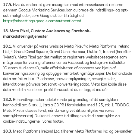
17.9.
Hvis du ønsker at gøre indsigelse mod interessebaseret reklame
gennem Google Marketing Services, kan du bruge de indstillings- og opt-
out-muligheder, som Google stiller til rådighed:
https://adssettings.google.com/authenticated
.
18. Meta Pixel, Custom Audiences og Facebook-
markedsføringstjenester
18.1.
Vi anvender på vores website Meta Pixel fra Meta Platforms Ireland
Ltd., 4 Grand Canal Square, Grand Canal Harbour, Dublin 2, Ireland (herefter
“Meta”). Meta Pixel gør det muligt at registrere websitebesøgende som
målgruppe for visning af annoncer på Facebook og Instagram (såkaldte
“Custom Audiences”), måle effektiviteten af annoncer ved hjælp af
konverteringssporing og opbygge remarketingmålgrupper. De behandlede
data omfatter bl.a. IP-adresse, browseroplysninger, besøgte sider,
interaktioner på websitet samt konverteringsdata. Meta kan koble disse
data med din Facebook-profil, forudsat at du er logget ind dér.
18.2.
Behandlingen sker udelukkende på grundlag af dit samtykke i
henhold til art. 6, stk. 1, litra a GDPR i forbindelse med § 25, stk. 1, TDDDG.
Meta Pixel indlæses først, når du har givet dit samtykke via vores
samtykkeværktøj. Du kan til enhver tid tilbagekalde dit samtykke via
cookie-indstillingerne i vores footer.
18.3.
Meta Platforms Ireland Ltd. tilhører Meta Platforms Inc. og behandler