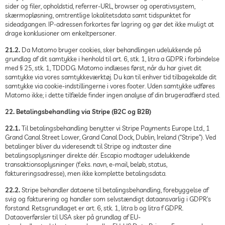
sider og filer, opholdstid, referrer-URL, browser og operativsystem,
skærmopløsning, omtrentlige lokalitetsdata samt tidspunktet for
sideadgangen. IP-adressen forkortes før lagring og gør det ikke muligt at
drage konklusioner om enkeltpersoner.
21.2.
Da Matomo bruger cookies, sker behandlingen udelukkende på
grundlag af dit samtykke i henhold til art. 6, stk. 1, litra a GDPR i forbindelse
med § 25, stk. 1, TDDDG. Matomo indlæses først, når du har givet dit
samtykke via vores samtykkeværktøj. Du kan til enhver tid tilbagekalde dit
samtykke via cookie-indstillingerne i vores footer. Uden samtykke udføres
Matomo ikke; i dette tilfælde finder ingen analyse af din brugeradfærd sted.
22. Betalingsbehandling via Stripe (B2C og B2B)
22.1.
Til betalingsbehandling benytter vi Stripe Payments Europe Ltd., 1
Grand Canal Street Lower, Grand Canal Dock, Dublin, Ireland (“Stripe”). Ved
betalinger bliver du videresendt til Stripe og indtaster dine
betalingsoplysninger direkte dér. Escapio modtager udelukkende
transaktionsoplysninger (f.eks. navn, e-mail, beløb, status,
faktureringsadresse), men ikke komplette betalingsdata.
22.2.
Stripe behandler dataene til betalingsbehandling, forebyggelse af
svig og fakturering og handler som selvstændigt dataansvarlig i GDPR’s
forstand. Retsgrundlaget er art. 6, stk. 1, litra b og litra f GDPR.
Dataoverførsler til USA sker på grundlag af EU-