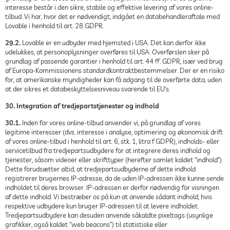
interesse består i den sikre, stabile og effektive levering af vores online-
tilbud. Vi har, hvor det er nødvendigt, indgået en databehandleraftale med
Lovable i henhold til art. 28 GDPR.
29.2.
Lovable er en udbyder med hjemsted i USA. Det kan derfor ikke
udelukkes, at personoplysninger overføres til USA. Overførslen sker på
grundlag af passende garantier i henhold til art. 44 ff. GDPR, især ved brug
af Europa-Kommissionens standardkontraktbestemmelser. Der er en risiko
for, at amerikanske myndigheder kan få adgang til de overførte data, uden
at der sikres et databeskyttelsesniveau svarende til EU’s.
30. Integration af tredjepartstjenester og indhold
30.1.
Inden for vores online-tilbud anvender vi, på grundlag af vores
legitime interesser (dvs. interesse i analyse, optimering og økonomisk drift
af vores online-tilbud i henhold til art. 6, stk. 1, litra f GDPR), indholds- eller
servicetilbud fra tredjepartsudbydere for at integrere deres indhold og
tjenester, såsom videoer eller skrifttyper (herefter samlet kaldet “indhold”).
Dette forudsætter altid, at tredjepartsudbyderne af dette indhold
registrerer brugernes IP-adresse, da de uden IP-adressen ikke kunne sende
indholdet til deres browser. IP-adressen er derfor nødvendig for visningen
af dette indhold. Vi bestræber os på kun at anvende sådant indhold, hvis
respektive udbydere kun bruger IP-adressen til at levere indholdet.
Tredjepartsudbydere kan desuden anvende såkaldte pixeltags (usynlige
grafikker, også kaldet “web beacons”) til statistiske eller