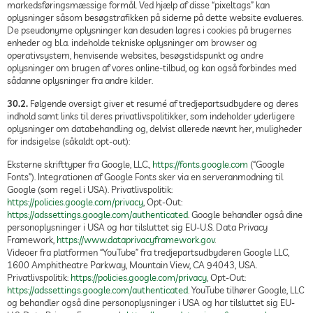
markedsføringsmæssige formål. Ved hjælp af disse “pixeltags” kan
oplysninger såsom besøgstrafikken på siderne på dette website evalueres.
De pseudonyme oplysninger kan desuden lagres i cookies på brugernes
enheder og bl.a. indeholde tekniske oplysninger om browser og
operativsystem, henvisende websites, besøgstidspunkt og andre
oplysninger om brugen af vores online-tilbud, og kan også forbindes med
sådanne oplysninger fra andre kilder.
30.2.
Følgende oversigt giver et resumé af tredjepartsudbydere og deres
indhold samt links til deres privatlivspolitikker, som indeholder yderligere
oplysninger om databehandling og, delvist allerede nævnt her, muligheder
for indsigelse (såkaldt opt-out):
Eksterne skrifttyper fra Google, LLC.,
https://fonts.google.com
(“Google
Fonts”). Integrationen af Google Fonts sker via en serveranmodning til
Google (som regel i USA). Privatlivspolitik:
https://policies.google.com/privacy
, Opt-Out:
https://adssettings.google.com/authenticated
. Google behandler også dine
personoplysninger i USA og har tilsluttet sig EU-U.S. Data Privacy
Framework,
https://www.dataprivacyframework.gov
.
Videoer fra platformen “YouTube” fra tredjepartsudbyderen Google LLC,
1600 Amphitheatre Parkway, Mountain View, CA 94043, USA.
Privatlivspolitik:
https://policies.google.com/privacy
, Opt-Out:
https://adssettings.google.com/authenticated
. YouTube tilhører Google, LLC
og behandler også dine personoplysninger i USA og har tilsluttet sig EU-