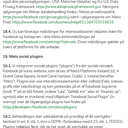
også dine personoplysninger i USA. Meta har tilsluttet sig EU-U.S. Data
Privacy Framework:
https://www.dataprivacyframework.gov
. Yderligere
oplysninger om Metas databehandling findes i Metas privatlivspolitik:
https://www.facebook.com/privacy/policy
samt i oplysningerne om Meta
Pixel:
https://www.facebook.com/business/help/651294705016616
.
18.4.
Du kan foretage indstillinger for interessebaseret reklame inden for
Facebook og Instagram i dine Meta-kontoindstillinger på
https://www.facebook.com/settings?tab=ads
. Disse indstillinger gælder på
tværs af platforme for alle enheder.
19. Meta social plugins
19.1.
Vi integrerer sociale plugins (“plugins”) fra det sociale netværk
Facebook på vores website, som drives af Meta Platforms Ireland Ltd., 4
Grand Canal Square, Grand Canal Harbour, Dublin 2, Ireland (herefter
“Meta”). Plugins kan vise interaktionselementer eller indhold (f.eks. videoer,
grafik eller tekstbidrag) og kan genkendes på et af Facebook-logoerne
(hvidt “f” på en blå firkant, ordene “Like”, “Gefällt mir” eller et “thumbs up”-
symbol) eller er markeret med tilføjelsen “Facebook Social Plugin”. En
oversigt over de tilgængelige plugins kan findes på:
https://developers.facebook.com/docs/plugins/
19.2.
Behandlingen sker udelukkende på grundlag af dit samtykke i
henhold til art. 6, stk. 1, litra a GDPR i forbindelse med § 25, stk. 1, TDDDG.
Plugins indlæses først, når du har givet dit samtykke via vores