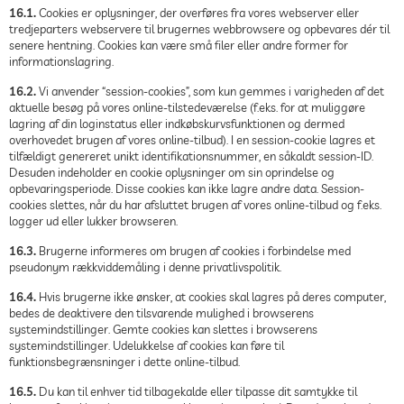
16.1.
Cookies er oplysninger, der overføres fra vores webserver eller
tredjeparters webservere til brugernes webbrowsere og opbevares dér til
senere hentning. Cookies kan være små filer eller andre former for
informationslagring.
16.2.
Vi anvender “session-cookies”, som kun gemmes i varigheden af det
aktuelle besøg på vores online-tilstedeværelse (f.eks. for at muliggøre
lagring af din loginstatus eller indkøbskurvsfunktionen og dermed
overhovedet brugen af vores online-tilbud). I en session-cookie lagres et
tilfældigt genereret unikt identifikationsnummer, en såkaldt session-ID.
Desuden indeholder en cookie oplysninger om sin oprindelse og
opbevaringsperiode. Disse cookies kan ikke lagre andre data. Session-
cookies slettes, når du har afsluttet brugen af vores online-tilbud og f.eks.
logger ud eller lukker browseren.
16.3.
Brugerne informeres om brugen af cookies i forbindelse med
pseudonym rækkviddemåling i denne privatlivspolitik.
16.4.
Hvis brugerne ikke ønsker, at cookies skal lagres på deres computer,
bedes de deaktivere den tilsvarende mulighed i browserens
systemindstillinger. Gemte cookies kan slettes i browserens
systemindstillinger. Udelukkelse af cookies kan føre til
funktionsbegrænsninger i dette online-tilbud.
16.5.
Du kan til enhver tid tilbagekalde eller tilpasse dit samtykke til