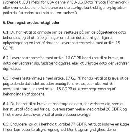
svarende til EU’s (f.eks. for USA gennem “EU-U.S. Data Privacy Framework”)
eller overholdelse af officielt anerkendte særlige kontraktlige forpligtelser
(såkaldte “standardkontraktbestemmelser”).
6. Den registreredes rettigheder
6.1.
Du har ret til at anmode om bekræftelse på, om de pågældende data
behandles, og til at få oplysninger om disse data samt yderligere
oplysninger og en kopi af dataene i overensstemmelse med artikel 15
GDPR.
6.2.
I overensstemmelse med artikel 16 GDPR har du ret til at kræve, at
data, der vedrører dig, fuldstændiggøres, eller at urigtige data, der vedrører
dig, rettes.
6.3.
I overensstemmelse med artikel 17 GDPR har du ret til at kræve, at de
pågældende data slettes uden unødig forsinkelse, eller alternativt i
overensstemmelse med artikel 18 GDPR at kræve begrænsning af
behandlingen af dataene.
6.4.
Du har ret til at kræve at modtage de data, der vedrører dig, som du
har stillet til rådighed for os, i overensstemmelse med artikel 20 GDPR og
til at kræve deres overførsel til andre dataansvarlige.
6.5.
Endvidere har du i henhold til artikel 77 GDPR ret til at indgive en klage
til den kompetente tilsynsmyndighed. Den tilsynsmyndighed, der er