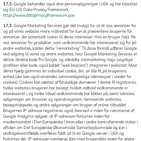
17.2.
Google behandler også dine personoplysninger i USA og har tilsluttet
sig EU-U.S. Data Privacy Framework,
https://www.dataprivacyframework.gov
17.3.
Google Marketing Services gør det muligt for os at vise annoncer for
og på vores website mere målrettet for kun at præsentere brugerne for
annoncer, der potentielt svarer til deres interesser. Hvis en bruger f.eks. får
vist annoncer for produkter, som vedkommende har interesseret sig for på
andre websites, kaldes dette “remarketing”. Til disse formål udfører Google
ved adgang til vores og andre websites, hvor Google Marketing Services er
aktive, direkte kode fra Google, og såkaldte (re)marketing-tags (usynlige
grafikker eller kode, også kaldet “web beacons”) integreres i websitet. Med
deres hjælp gemmes en individuel cookie, dvs. en lille fil, på brugerens
enhed (der kan også anvendes sammenlignelige teknologier i stedet for
cookies). Cookies kan sættes af forskellige domæner. I denne fil registreres,
hvilke websites brugeren har besøgt, hvilket indhold vedkommende er
interesseret i, og hvilke tilbud vedkommende har klikket på, samt tekniske
oplysninger om browser og operativsystem, henvisende websites,
besøgstidspunkt og andre oplysninger om brugen af online-tilbuddet.
Brugernes IP-adresse registreres også, hvorved vi inden for rammerne af
Google Analytics oplyser, at IP-adressen forkortes inden for
medlemsstater i Den Europæiske Union eller i andre kontraherende stater i
aftalen om Det Europæiske Økonomiske Samarbejdsområde og kun i
undtagelsestilfælde overføres fuldt ud til en Google-server i USA og
forkortes dér. IP-adressen samkøres ikke med brugerdata inden for andre