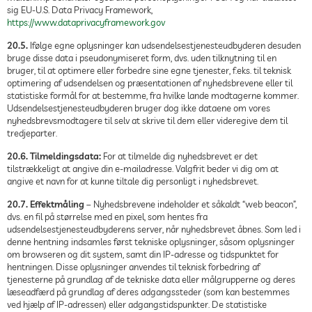
sig EU-U.S. Data Privacy Framework,
https://www.dataprivacyframework.gov
20.5.
Ifølge egne oplysninger kan udsendelsestjenesteudbyderen desuden
bruge disse data i pseudonymiseret form, dvs. uden tilknytning til en
bruger, til at optimere eller forbedre sine egne tjenester, f.eks. til teknisk
optimering af udsendelsen og præsentationen af nyhedsbrevene eller til
statistiske formål for at bestemme, fra hvilke lande modtagerne kommer.
Udsendelsestjenesteudbyderen bruger dog ikke dataene om vores
nyhedsbrevsmodtagere til selv at skrive til dem eller videregive dem til
tredjeparter.
20.6. Tilmeldingsdata:
For at tilmelde dig nyhedsbrevet er det
tilstrækkeligt at angive din e-mailadresse. Valgfrit beder vi dig om at
angive et navn for at kunne tiltale dig personligt i nyhedsbrevet.
20.7. Effektmåling
– Nyhedsbrevene indeholder et såkaldt “web beacon”,
dvs. en fil på størrelse med en pixel, som hentes fra
udsendelsestjenesteudbyderens server, når nyhedsbrevet åbnes. Som led i
denne hentning indsamles først tekniske oplysninger, såsom oplysninger
om browseren og dit system, samt din IP-adresse og tidspunktet for
hentningen. Disse oplysninger anvendes til teknisk forbedring af
tjenesterne på grundlag af de tekniske data eller målgrupperne og deres
læseadfærd på grundlag af deres adgangssteder (som kan bestemmes
ved hjælp af IP-adressen) eller adgangstidspunkter. De statistiske