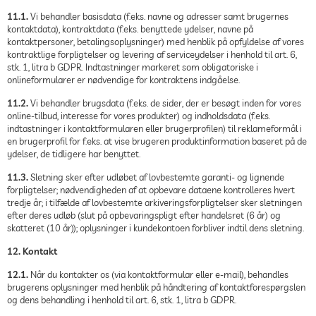
11.1.
Vi behandler basisdata (f.eks. navne og adresser samt brugernes
kontaktdata), kontraktdata (f.eks. benyttede ydelser, navne på
kontaktpersoner, betalingsoplysninger) med henblik på opfyldelse af vores
kontraktlige forpligtelser og levering af serviceydelser i henhold til art. 6,
stk. 1, litra b GDPR. Indtastninger markeret som obligatoriske i
onlineformularer er nødvendige for kontraktens indgåelse.
11.2.
Vi behandler brugsdata (f.eks. de sider, der er besøgt inden for vores
online-tilbud, interesse for vores produkter) og indholdsdata (f.eks.
indtastninger i kontaktformularen eller brugerprofilen) til reklameformål i
en brugerprofil for f.eks. at vise brugeren produktinformation baseret på de
ydelser, de tidligere har benyttet.
11.3.
Sletning sker efter udløbet af lovbestemte garanti- og lignende
forpligtelser; nødvendigheden af at opbevare dataene kontrolleres hvert
tredje år; i tilfælde af lovbestemte arkiveringsforpligtelser sker sletningen
efter deres udløb (slut på opbevaringspligt efter handelsret (6 år) og
skatteret (10 år)); oplysninger i kundekontoen forbliver indtil dens sletning.
12. Kontakt
12.1.
Når du kontakter os (via kontaktformular eller e-mail), behandles
brugerens oplysninger med henblik på håndtering af kontaktforespørgslen
og dens behandling i henhold til art. 6, stk. 1, litra b GDPR.