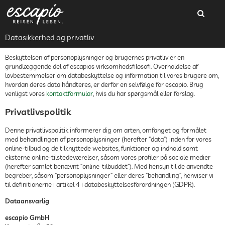
Datasikkerhed og privatliv
Beskyttelsen af personoplysninger og brugernes privatliv er en
grundlæggende del af escapios virksomhedsfilosofi. Overholdelse af
lovbestemmelser om databeskyttelse og information til vores brugere om,
hvordan deres data håndteres, er derfor en selvfølge for escapio. Brug
venligst vores
kontaktformular
, hvis du har spørgsmål eller forslag.
Privatlivspolitik
Denne privatlivspolitik informerer dig om arten, omfanget og formålet
med behandlingen af personoplysninger (herefter “data”) inden for vores
online-tilbud og de tilknyttede websites, funktioner og indhold samt
eksterne online-tilstedeværelser, såsom vores profiler på sociale medier
(herefter samlet benævnt “online-tilbuddet”). Med hensyn til de anvendte
begreber, såsom “personoplysninger” eller deres “behandling”, henviser vi
til definitionerne i artikel 4 i databeskyttelsesforordningen (GDPR).
Dataansvarlig
escapio GmbH