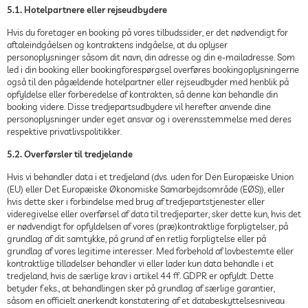
5.1. Hotelpartnere eller rejseudbydere
Hvis du foretager en booking på vores tilbudssider, er det nødvendigt for
aftaleindgåelsen og kontraktens indgåelse, at du oplyser
personoplysninger såsom dit navn, din adresse og din e-mailadresse. Som
led i din booking eller bookingforespørgsel overføres bookingoplysningerne
også til den pågældende hotelpartner eller rejseudbyder med henblik på
opfyldelse eller forberedelse af kontrakten, så denne kan behandle din
booking videre. Disse tredjepartsudbydere vil herefter anvende dine
personoplysninger under eget ansvar og i overensstemmelse med deres
respektive privatlivspolitikker.
5.2. Overførsler til tredjelande
Hvis vi behandler data i et tredjeland (dvs. uden for Den Europæiske Union
(EU) eller Det Europæiske Økonomiske Samarbejdsområde (EØS)), eller
hvis dette sker i forbindelse med brug af tredjepartstjenester eller
videregivelse eller overførsel af data til tredjeparter, sker dette kun, hvis det
er nødvendigt for opfyldelsen af vores (præ)kontraktlige forpligtelser, på
grundlag af dit samtykke, på grund af en retlig forpligtelse eller på
grundlag af vores legitime interesser. Med forbehold af lovbestemte eller
kontraktlige tilladelser behandler vi eller lader kun data behandle i et
tredjeland, hvis de særlige krav i artikel 44 ff. GDPR er opfyldt. Dette
betyder f.eks., at behandlingen sker på grundlag af særlige garantier,
såsom en officielt anerkendt konstatering af et databeskyttelsesniveau