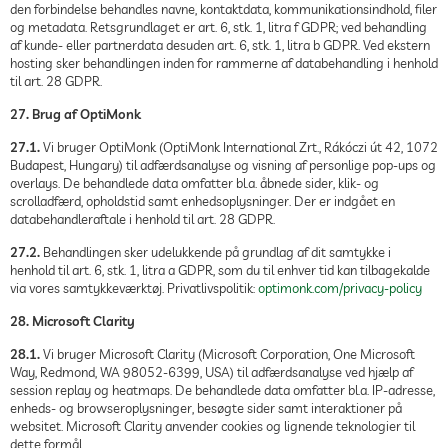
den forbindelse behandles navne, kontaktdata, kommunikationsindhold, filer
og metadata. Retsgrundlaget er art. 6, stk. 1, litra f GDPR; ved behandling
af kunde- eller partnerdata desuden art. 6, stk. 1, litra b GDPR. Ved ekstern
hosting sker behandlingen inden for rammerne af databehandling i henhold
til art. 28 GDPR.
27. Brug af OptiMonk
27.1.
Vi bruger OptiMonk (OptiMonk International Zrt., Rákóczi út 42, 1072
Budapest, Hungary) til adfærdsanalyse og visning af personlige pop-ups og
overlays. De behandlede data omfatter bl.a. åbnede sider, klik- og
scrolladfærd, opholdstid samt enhedsoplysninger. Der er indgået en
databehandleraftale i henhold til art. 28 GDPR.
27.2.
Behandlingen sker udelukkende på grundlag af dit samtykke i
henhold til art. 6, stk. 1, litra a GDPR, som du til enhver tid kan tilbagekalde
via vores samtykkeværktøj. Privatlivspolitik:
optimonk.com/privacy-policy
28. Microsoft Clarity
28.1.
Vi bruger Microsoft Clarity (Microsoft Corporation, One Microsoft
Way, Redmond, WA 98052-6399, USA) til adfærdsanalyse ved hjælp af
session replay og heatmaps. De behandlede data omfatter bl.a. IP-adresse,
enheds- og browseroplysninger, besøgte sider samt interaktioner på
websitet. Microsoft Clarity anvender cookies og lignende teknologier til
dette formål.