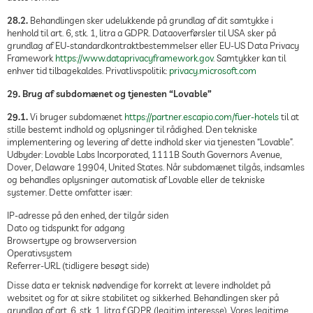
28.2.
Behandlingen sker udelukkende på grundlag af dit samtykke i
henhold til art. 6, stk. 1, litra a GDPR. Dataoverførsler til USA sker på
grundlag af EU-standardkontraktbestemmelser eller EU-US Data Privacy
Framework
https://www.dataprivacyframework.gov
. Samtykker kan til
enhver tid tilbagekaldes. Privatlivspolitik:
privacy.microsoft.com
29. Brug af subdomænet og tjenesten “Lovable”
29.1.
Vi bruger subdomænet
https://partner.escapio.com/fuer-hotels
til at
stille bestemt indhold og oplysninger til rådighed. Den tekniske
implementering og levering af dette indhold sker via tjenesten “Lovable”.
Udbyder: Lovable Labs Incorporated, 1111B South Governors Avenue,
Dover, Delaware 19904, United States. Når subdomænet tilgås, indsamles
og behandles oplysninger automatisk af Lovable eller de tekniske
systemer. Dette omfatter især:
IP-adresse på den enhed, der tilgår siden
Dato og tidspunkt for adgang
Browsertype og browserversion
Operativsystem
Referrer-URL (tidligere besøgt side)
Disse data er teknisk nødvendige for korrekt at levere indholdet på
websitet og for at sikre stabilitet og sikkerhed. Behandlingen sker på
grundlag af art. 6, stk. 1, litra f GDPR (legitim interesse). Vores legitime