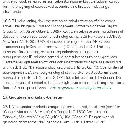
brugen af cookies via vores samtykkestyringsværktøj. Derudover kan du
forhindre lagring af cookies ved at ændre dine browserindstillinger
tilsvarende.
16.6.
Til indhentning, dokumentation og administration af dine cookie-
samtykker bruger vi Consent Management Platform fra Ströer Digital
Group GmbH, Ströer-Allee 1, 50999 Köln. Den tekniske levering udføres af
databehandleren Sourcepoint Technologies Inc., 228 Park Ave S #87903,
New York, NY 10003, USA. Sourcepoint er registreret i IAB Europe
Transparency & Consent Framework (TCF 2.2) under ID 6. Dato og
tidspunkt for dit besøg, browser- og enhedsoplysninger, din
anonymiserede IP-adresse samt dine samtykkebeslutninger gemmes.
Dette tjener opfyldelsen af vores dokumentationsforpligtelse i henhold til
art. 7, stk. 1 GDPR (retsgrundlag: art. 6, stk. 1, litra c GDPR). Overførslen til
Sourcepoint i USA sker på grundlag af standardkontraktbestemmelser i
henhold til art. 46, stk. 2, litra c GDPR. Data slettes efter 13 måneder. Du
kan til enhver tid tilbagekalde dit samtykke via cookie-indstillingerne i vores
footer. Ströers privatlivspolitik:
https://www.stroeer.de/datenschutz
17. Google re/marketing-tjenester
17.1.
Vi anvender markedsførings- og remarketingtjenesterne (herefter
“Google Marketing Services”) fra Google LLC, 1600 Amphitheatre
Parkway, Mountain View, CA 94043, USA (“Google”). Brugen sker på
grundlag af dit samtykke i henhold til art. 6, stk. 1, litra a GDPR.