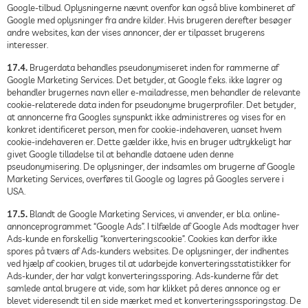
Google-tilbud. Oplysningerne nævnt ovenfor kan også blive kombineret af
Google med oplysninger fra andre kilder. Hvis brugeren derefter besøger
andre websites, kan der vises annoncer, der er tilpasset brugerens
interesser.
17.4.
Brugerdata behandles pseudonymiseret inden for rammerne af
Google Marketing Services. Det betyder, at Google f.eks. ikke lagrer og
behandler brugernes navn eller e-mailadresse, men behandler de relevante
cookie-relaterede data inden for pseudonyme brugerprofiler. Det betyder,
at annoncerne fra Googles synspunkt ikke administreres og vises for en
konkret identificeret person, men for cookie-indehaveren, uanset hvem
cookie-indehaveren er. Dette gælder ikke, hvis en bruger udtrykkeligt har
givet Google tilladelse til at behandle dataene uden denne
pseudonymisering. De oplysninger, der indsamles om brugerne af Google
Marketing Services, overføres til Google og lagres på Googles servere i
USA.
17.5.
Blandt de Google Marketing Services, vi anvender, er bl.a. online-
annonceprogrammet “Google Ads”. I tilfælde af Google Ads modtager hver
Ads-kunde en forskellig “konverteringscookie”. Cookies kan derfor ikke
spores på tværs af Ads-kunders websites. De oplysninger, der indhentes
ved hjælp af cookien, bruges til at udarbejde konverteringsstatistikker for
Ads-kunder, der har valgt konverteringssporing. Ads-kunderne får det
samlede antal brugere at vide, som har klikket på deres annonce og er
blevet videresendt til en side mærket med et konverteringssporingstag. De