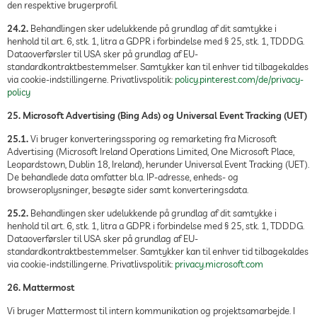
den respektive brugerprofil.
24.2.
Behandlingen sker udelukkende på grundlag af dit samtykke i
henhold til art. 6, stk. 1, litra a GDPR i forbindelse med § 25, stk. 1, TDDDG.
Dataoverførsler til USA sker på grundlag af EU-
standardkontraktbestemmelser. Samtykker kan til enhver tid tilbagekaldes
via cookie-indstillingerne. Privatlivspolitik:
policy.pinterest.com/de/privacy-
policy
25. Microsoft Advertising (Bing Ads) og Universal Event Tracking (UET)
25.1.
Vi bruger konverteringssporing og remarketing fra Microsoft
Advertising (Microsoft Ireland Operations Limited, One Microsoft Place,
Leopardstown, Dublin 18, Ireland), herunder Universal Event Tracking (UET).
De behandlede data omfatter bl.a. IP-adresse, enheds- og
browseroplysninger, besøgte sider samt konverteringsdata.
25.2.
Behandlingen sker udelukkende på grundlag af dit samtykke i
henhold til art. 6, stk. 1, litra a GDPR i forbindelse med § 25, stk. 1, TDDDG.
Dataoverførsler til USA sker på grundlag af EU-
standardkontraktbestemmelser. Samtykker kan til enhver tid tilbagekaldes
via cookie-indstillingerne. Privatlivspolitik:
privacy.microsoft.com
26. Mattermost
Vi bruger Mattermost til intern kommunikation og projektsamarbejde. I