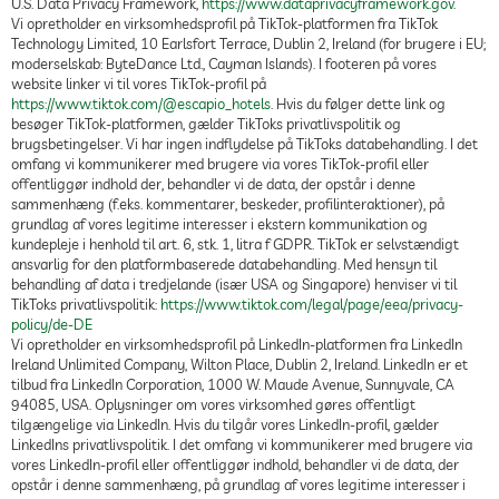
U.S. Data Privacy Framework,
https://www.dataprivacyframework.gov
.
Vi opretholder en virksomhedsprofil på TikTok-platformen fra TikTok
Technology Limited, 10 Earlsfort Terrace, Dublin 2, Ireland (for brugere i EU;
moderselskab: ByteDance Ltd., Cayman Islands). I footeren på vores
website linker vi til vores TikTok-profil på
https://www.tiktok.com/@escapio_hotels
. Hvis du følger dette link og
besøger TikTok-platformen, gælder TikToks privatlivspolitik og
brugsbetingelser. Vi har ingen indflydelse på TikToks databehandling. I det
omfang vi kommunikerer med brugere via vores TikTok-profil eller
offentliggør indhold der, behandler vi de data, der opstår i denne
sammenhæng (f.eks. kommentarer, beskeder, profilinteraktioner), på
grundlag af vores legitime interesser i ekstern kommunikation og
kundepleje i henhold til art. 6, stk. 1, litra f GDPR. TikTok er selvstændigt
ansvarlig for den platformbaserede databehandling. Med hensyn til
behandling af data i tredjelande (især USA og Singapore) henviser vi til
TikToks privatlivspolitik:
https://www.tiktok.com/legal/page/eea/privacy-
policy/de-DE
Vi opretholder en virksomhedsprofil på LinkedIn-platformen fra LinkedIn
Ireland Unlimited Company, Wilton Place, Dublin 2, Ireland. LinkedIn er et
tilbud fra LinkedIn Corporation, 1000 W. Maude Avenue, Sunnyvale, CA
94085, USA. Oplysninger om vores virksomhed gøres offentligt
tilgængelige via LinkedIn. Hvis du tilgår vores LinkedIn-profil, gælder
LinkedIns privatlivspolitik. I det omfang vi kommunikerer med brugere via
vores LinkedIn-profil eller offentliggør indhold, behandler vi de data, der
opstår i denne sammenhæng, på grundlag af vores legitime interesser i