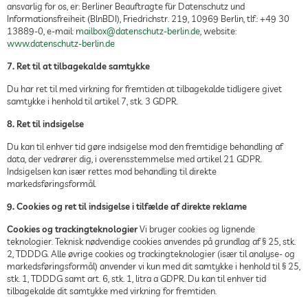
ansvarlig for os, er: Berliner Beauftragte für Datenschutz und
Informationsfreiheit (BlnBDI), Friedrichstr. 219, 10969 Berlin, tlf.: +49 30
13889-0, e-mail:
mailbox@datenschutz-berlin.de
, website:
www.datenschutz-berlin.de
7. Ret til at tilbagekalde samtykke
Du har ret til med virkning for fremtiden at tilbagekalde tidligere givet
samtykke i henhold til artikel 7, stk. 3 GDPR.
8. Ret til indsigelse
Du kan til enhver tid gøre indsigelse mod den fremtidige behandling af
data, der vedrører dig, i overensstemmelse med artikel 21 GDPR.
Indsigelsen kan især rettes mod behandling til direkte
markedsføringsformål.
9. Cookies og ret til indsigelse i tilfælde af direkte reklame
Cookies og trackingteknologier
Vi bruger cookies og lignende
teknologier. Teknisk nødvendige cookies anvendes på grundlag af § 25, stk.
2, TDDDG. Alle øvrige cookies og trackingteknologier (især til analyse- og
markedsføringsformål) anvender vi kun med dit samtykke i henhold til § 25,
stk. 1, TDDDG samt art. 6, stk. 1, litra a GDPR. Du kan til enhver tid
tilbagekalde dit samtykke med virkning for fremtiden.