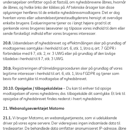
undersøgelser omfatter også at fastslå, om nyhedsbrevene åbnes, hvornår
de åbnes, og hvilke links der klikkes på. Af tekniske årsager kan disse
oplysninger henføres til de enkelte nyhedsbrevsmodtagere. Det er dog
hverken vores eller udsendelsestjenesteudbyderens hensigt at overvåge
enkelte brugere. Evalueringerne tjener os i langt højere grad til at
genkende vores brugeres læsevaner og tilpasse vores indhold til dem eller
sende forskelligt indhold efter vores brugeres interesser.
20.8.
Udsendelsen af nyhedsbrevet og effektmålingen sker på grundlag af
modtagernes samtykke i henhold til art. 6, stk. 1, litra a, art. 7 GDPR i
forbindelse med § 7, stk. 2, nr. 3 UWG eller på grundlag af den lovlige
tilladelse i henhold til § 7, stk. 3 UWG.
20.9.
Registreringen af tilmeldingsproceduren sker på grundlag af vores
legitime interesser i henhold til art. 6, stk. 1, litra f GDPR og tjener som
bevis for samtykke til modtagelse af nyhedsbrevet.
20.10. Opsigelse / tilbagekaldelse
– Du kan til enhver tid opsige
modtagelsen af vores nyhedsbrev, dvs. tilbagekalde dit samtykke. Et link til
opsigelse af nyhedsbrevet findes nederst i hvert nyhedsbrev.
21. Webanalyseværktøjet Matomo
21.1.
Vi bruger Matomo, en webanalysetjeneste, som vi udelukkende
driver på vores egne servere. Der videregives ingen indsamlede data til
tredjeparter. De behandlede data omfatter anonymiseret IP-adresse, åbne