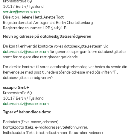
Kronenstraße 69
10117 Berlin / Tyskland
service@escapio.com
Direktion: Helene Hettl, Anette Tödt
Registerdomstol: Amtsgericht Berlin Charlottenburg
Registreringsnummer: HRB 94491 B
Navn og adresse på databeskyttelsesrådgiveren
Du kan til enhver tid kontakte vores databeskyttelsesteam via
datenschutz@escapio.com
for generelle spørgsmål om databeskyttelse
samt for at gøre dine rettigheder gældende.
For direkte kontakt til vores databeskyttelsesrådgiver bedes du sende din
henvendelse med post til nedenstående adresse med påskriften “Til
databeskyttelsesrådgiveren”:
escapio GmbH
Kronenstraße 69
10117 Berlin / Tyskland
datenschutz@escapio.com
Typer af behandlede data:
Basisdata (f.eks. navne, adresser).
Kontaktdata (f.eks. e-mailadresser, telefonnumre).
Indholdsdata (f.eks. tekstindtastninger, fotografier, videoer).