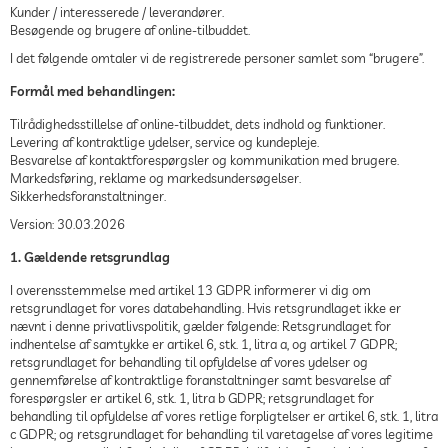
Kunder / interesserede / leverandører.
Besøgende og brugere af online-tilbuddet.
I det følgende omtaler vi de registrerede personer samlet som “brugere”.
Formål med behandlingen:
Tilrådighedsstillelse af online-tilbuddet, dets indhold og funktioner.
Levering af kontraktlige ydelser, service og kundepleje.
Besvarelse af kontaktforespørgsler og kommunikation med brugere.
Markedsføring, reklame og markedsundersøgelser.
Sikkerhedsforanstaltninger.
Version: 30.03.2026
1. Gældende retsgrundlag
I overensstemmelse med artikel 13 GDPR informerer vi dig om
retsgrundlaget for vores databehandling. Hvis retsgrundlaget ikke er
nævnt i denne privatlivspolitik, gælder følgende: Retsgrundlaget for
indhentelse af samtykke er artikel 6, stk. 1, litra a, og artikel 7 GDPR;
retsgrundlaget for behandling til opfyldelse af vores ydelser og
gennemførelse af kontraktlige foranstaltninger samt besvarelse af
forespørgsler er artikel 6, stk. 1, litra b GDPR; retsgrundlaget for
behandling til opfyldelse af vores retlige forpligtelser er artikel 6, stk. 1, litra
c GDPR; og retsgrundlaget for behandling til varetagelse af vores legitime