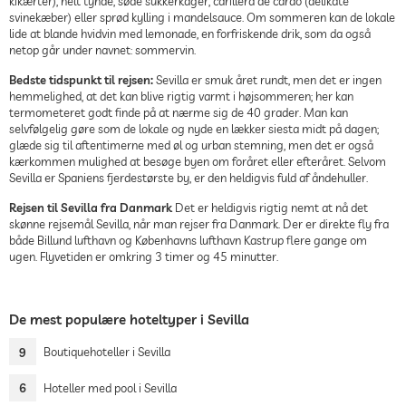
kikærter), helt tynde, søde sukkerkager, carillera de cardo (delikate
svinekæber) eller sprød kylling i mandelsauce. Om sommeren kan de lokale
lide at blande hvidvin med lemonade, en forfriskende drik, som da også
netop går under navnet: sommervin.
Bedste tidspunkt til rejsen:
Sevilla er smuk året rundt, men det er ingen
hemmelighed, at det kan blive rigtig varmt i højsommeren; her kan
termometeret godt finde på at nærme sig de 40 grader. Man kan
selvfølgelig gøre som de lokale og nyde en lækker siesta midt på dagen;
glæde sig til aftentimerne med øl og urban stemning, men det er også
kærkommen mulighed at besøge byen om foråret eller efteråret. Selvom
Sevilla er Spaniens fjerdestørste by, er den heldigvis fuld af åndehuller.
Rejsen til Sevilla fra Danmark
Det er heldigvis rigtig nemt at nå det
skønne rejsemål Sevilla, når man rejser fra Danmark. Der er direkte fly fra
både Billund lufthavn og Københavns lufthavn Kastrup flere gange om
ugen. Flyvetiden er omkring 3 timer og 45 minutter.
De mest populære hoteltyper i Sevilla
9
Boutiquehoteller i Sevilla
6
Hoteller med pool i Sevilla