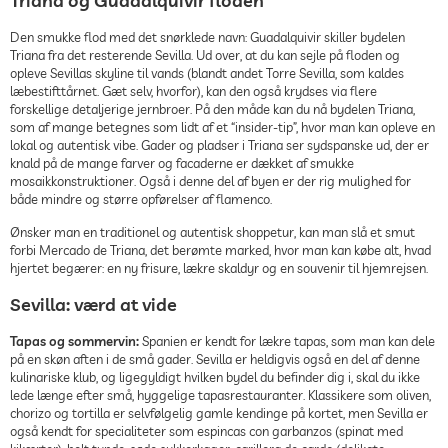
Triana og Guadalquivir floden
Den smukke flod med det snørklede navn: Guadalquivir skiller bydelen
Triana fra det resterende Sevilla. Ud over, at du kan sejle på floden og
opleve Sevillas skyline til vands (blandt andet Torre Sevilla, som kaldes
læbestifttårnet. Gæt selv, hvorfor), kan den også krydses via flere
forskellige detaljerige jernbroer. På den måde kan du nå bydelen Triana,
som af mange betegnes som lidt af et “insider-tip”, hvor man kan opleve en
lokal og autentisk vibe. Gader og pladser i Triana ser sydspanske ud, der er
knald på de mange farver og facaderne er dækket af smukke
mosaikkonstruktioner. Også i denne del af byen er der rig mulighed for
både mindre og større opførelser af flamenco.
Ønsker man en traditionel og autentisk shoppetur, kan man slå et smut
forbi Mercado de Triana, det berømte marked, hvor man kan købe alt, hvad
hjertet begærer: en ny frisure, lækre skaldyr og en souvenir til hjemrejsen.
Sevilla: værd at vide
Tapas og sommervin:
Spanien er kendt for lækre tapas, som man kan dele
på en skøn aften i de små gader. Sevilla er heldigvis også en del af denne
kulinariske klub, og ligegyldigt hvilken bydel du befinder dig i, skal du ikke
lede længe efter små, hyggelige tapasrestauranter. Klassikere som oliven,
chorizo og tortilla er selvfølgelig gamle kendinge på kortet, men Sevilla er
også kendt for specialiteter som espincas con garbanzos (spinat med