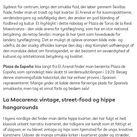
Sydvest for centrum, langs den smukke flod, der løber gennem Sevillas
flade, finder man et travlt og hipt kvarter. El Arenal er for kosmopolitterne,
verdensborgere og selvfølgelig dem, der ønsker en god blanding af
flodbred og kultur. Et highlight i dette nabolag er Plaza de Toros de la Real
Maestranza - den vilde arena for tyrefægtning, som har en stor national
betydning, da netop Sevilla i mange år har tjent som hovedsæde for
landets tyrefægtning. Det er muligt at opleve arenaen både inde- og
udefra, da der stadig afholdes kampe den dag i dag. Komplet uafhængigt af
den moralske debat om foretagendet, er det bestemt en seværdighed af
kulturel og arkitektonisk betydning og kvalitet.
Plaza de España
Ikke langt fra El Arenal finder man berømte Plaza de
España, som oprindeligt blev skabt til verdensudstillingen i 1929. Besøg
denne stemningsfulde halvcirkel, der har enhver provins i Spanien
repræsenteret. Mange ynder at kalde denne farverige plads for Spaniels
smukkeste, men tag et smut forbi og bedøm selv!
La Macarena: vintage, street-food og hippe
hangarounds
I byens nordlige del finder man dette hippe kvarter, der har fulgt et helt
klassisk urbant narrativ: kvarteret, der tidligere var kendt som et fattigt et
af slagsen, er nu blevet vintage og hips som hjemsted for de unge, kreative
kunstnere. Udover de mange smukke kirker i kvarteret gader og stræder,