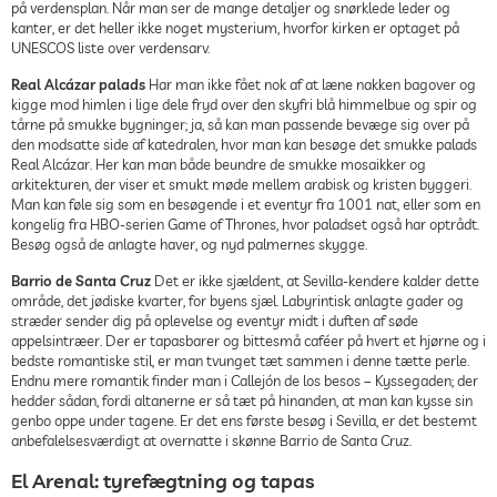
på verdensplan. Når man ser de mange detaljer og snørklede leder og
kanter, er det heller ikke noget mysterium, hvorfor kirken er optaget på
UNESCOS liste over verdensarv.
Real Alcázar palads
Har man ikke fået nok af at læne nakken bagover og
kigge mod himlen i lige dele fryd over den skyfri blå himmelbue og spir og
tårne på smukke bygninger; ja, så kan man passende bevæge sig over på
den modsatte side af katedralen, hvor man kan besøge det smukke palads
Real Alcázar. Her kan man både beundre de smukke mosaikker og
arkitekturen, der viser et smukt møde mellem arabisk og kristen byggeri.
Man kan føle sig som en besøgende i et eventyr fra 1001 nat, eller som en
kongelig fra HBO-serien Game of Thrones, hvor paladset også har optrådt.
Besøg også de anlagte haver, og nyd palmernes skygge.
Barrio de Santa Cruz
Det er ikke sjældent, at Sevilla-kendere kalder dette
område, det jødiske kvarter, for byens sjæl. Labyrintisk anlagte gader og
stræder sender dig på oplevelse og eventyr midt i duften af søde
appelsintræer. Der er tapasbarer og bittesmå caféer på hvert et hjørne og i
bedste romantiske stil, er man tvunget tæt sammen i denne tætte perle.
Endnu mere romantik finder man i Callejón de los besos – Kyssegaden; der
hedder sådan, fordi altanerne er så tæt på hinanden, at man kan kysse sin
genbo oppe under tagene. Er det ens første besøg i Sevilla, er det bestemt
anbefalelsesværdigt at overnatte i skønne Barrio de Santa Cruz.
El Arenal: tyrefægtning og tapas