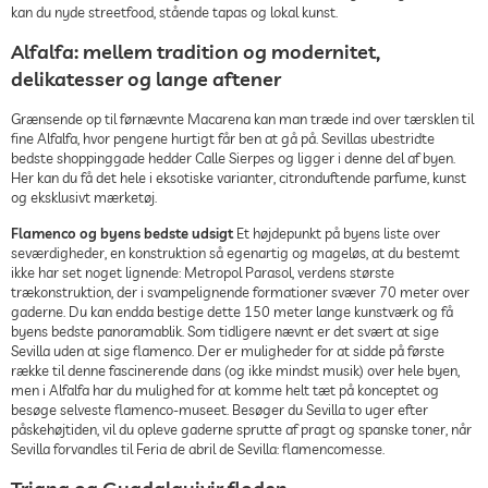
kan du nyde streetfood, stående tapas og lokal kunst.
Alfalfa: mellem tradition og modernitet,
delikatesser og lange aftener
Grænsende op til førnævnte Macarena kan man træde ind over tærsklen til
fine Alfalfa, hvor pengene hurtigt får ben at gå på. Sevillas ubestridte
bedste shoppinggade hedder Calle Sierpes og ligger i denne del af byen.
Her kan du få det hele i eksotiske varianter, citronduftende parfume, kunst
og eksklusivt mærketøj.
Flamenco og byens bedste udsigt
Et højdepunkt på byens liste over
seværdigheder, en konstruktion så egenartig og mageløs, at du bestemt
ikke har set noget lignende: Metropol Parasol, verdens største
trækonstruktion, der i svampelignende formationer svæver 70 meter over
gaderne. Du kan endda bestige dette 150 meter lange kunstværk og få
byens bedste panoramablik. Som tidligere nævnt er det svært at sige
Sevilla uden at sige flamenco. Der er muligheder for at sidde på første
række til denne fascinerende dans (og ikke mindst musik) over hele byen,
men i Alfalfa har du mulighed for at komme helt tæt på konceptet og
besøge selveste flamenco-museet. Besøger du Sevilla to uger efter
påskehøjtiden, vil du opleve gaderne sprutte af pragt og spanske toner, når
Sevilla forvandles til Feria de abril de Sevilla: flamencomesse.