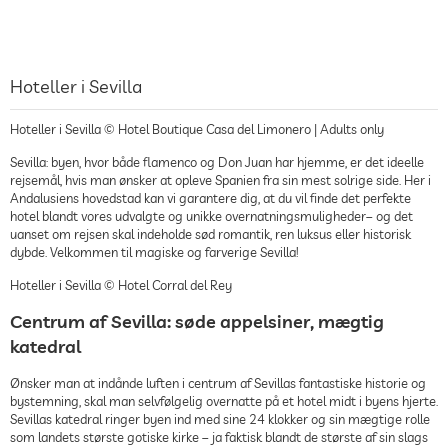
Hoteller i Sevilla
Hoteller i Sevilla © Hotel Boutique Casa del Limonero | Adults only
Sevilla: byen, hvor både flamenco og Don Juan har hjemme, er det ideelle
rejsemål, hvis man ønsker at opleve Spanien fra sin mest solrige side. Her i
Andalusiens hovedstad kan vi garantere dig, at du vil finde det perfekte
hotel blandt vores udvalgte og unikke overnatningsmuligheder– og det
uanset om rejsen skal indeholde sød romantik, ren luksus eller historisk
dybde. Velkommen til magiske og farverige Sevilla!
Hoteller i Sevilla © Hotel Corral del Rey
Centrum af Sevilla: søde appelsiner, mægtig
katedral
Ønsker man at indånde luften i centrum af Sevillas fantastiske historie og
bystemning, skal man selvfølgelig overnatte på et hotel midt i byens hjerte.
Sevillas katedral ringer byen ind med sine 24 klokker og sin mægtige rolle
som landets største gotiske kirke – ja faktisk blandt de største af sin slags