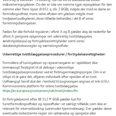
indkvarteringsydelser. Da der er tale om samme type rejseydelser for den
samme eller flere rejser (§ 651 a, stk. 2 BGB), indgås der med os alene en
formidlingsaftale, mens selve aftalen om ydelsen indgås med
tredjepartsudbyderen; disse tilfælde behandles i del B af vores
forretningsbetingelser.
Fælles for alle forhold reguleret i afsnit A og B gælder dog de nedenfor før
afsnit A gengivne oplysninger om udenretlig tvistbilæggelse,
ændringsklausul og fortrydelsesrettigheder samt vores
databeskyttelsesregler og værnetingsaftale:
Udenretlige tvistbilæggelsesprocedurer / fortrydelsesrettigheder:
Formidlere af turistydelser og rejsearrangører er i øjeblikket ikke
lovmæssigt forpligtet til at deltage i udenretlige
tvistbilæggelsesprocedurer ved et forbrugermæglingsorgan. Om vi er
villige til at gøre det, afgøres individuelt efter opståen af en tvist.
Uafhængigt heraf skal der i henhold til lovgivningen angives et link til EU-
Kommissionens platform for online tvistbilæggelse:
https://ec.europa.eu/consumers/odr/main/index.cfm
.
En fortrydelsesret efter §§ 312 ff. BGB gælder kun for
turistformidlingsaftaler og rejseaftaler i et særligt tilfælde, som ikke er
relevant for internetbooking (uanmodet hjemmebesøg). Der gælder alene
eventuelle lovbestemte regler om ophævelse og opsigelse eller