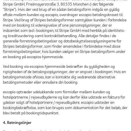
Stripe GmbH, Prielmayerstraße 3, 80335 München (i det følgende
“Stripe”). Hvis der ved brug af en sådan betalingsform indgås en gyldig
aftale mellem kunden og escapio, overdrager escapio betalingskravet til
Stripe. Ved brug af Stripes betalingsformer samtykker kunden i forbindelse
med sin booking til videregivelse af sine personoplysninger, der er
indsamlet som led i bookingen, til Stripe GmbH med henblik på identitets-
og kreditvurdering samt kontraktbehandling. Alle detaljer findes i de
generelle forretningsbetingelser og databeskyttelsesoplysningerne for
Stripes betalingsformer, som finder anvendelse i forbindelse med disse
forretningsbetingelser, hvis kunden vælger en Stripe-betalingsform under
en booking på escapios hjemmeside.
Ved booking via escapios hjemmeside bekræfter du gyldigheden og
rigtigheden af de betalingsoplysninger, der er angivet i bookingen. Hvis en
betalingsmetode afvises, kan vi kontakte dig vedrørende alternative
betalingsmetoder eller annullere din booking.
escapio optræder udelukkende som formidler mellem kunden og
hotelpartnerne / rejseudbyderne og kan derfor ikke udstede en faktura for
ydelser solgt af hotelpartnere / rejseudbydere. escapio udsteder en
bookingbekræftelse, som kan bruges som dokumentation for det beløb, der
blev betalt på bookingtidspunktet.
4. Retningslinjer