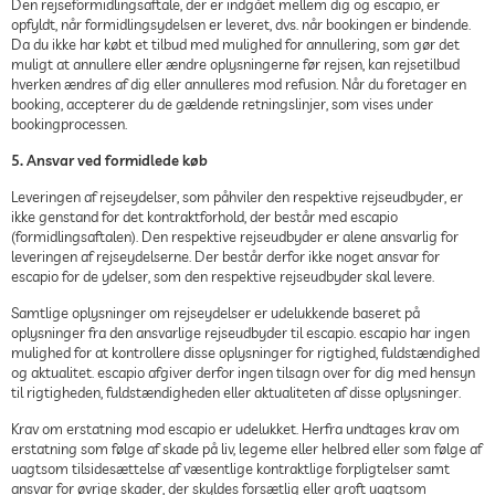
Den rejseformidlingsaftale, der er indgået mellem dig og escapio, er
opfyldt, når formidlingsydelsen er leveret, dvs. når bookingen er bindende.
Da du ikke har købt et tilbud med mulighed for annullering, som gør det
muligt at annullere eller ændre oplysningerne før rejsen, kan rejsetilbud
hverken ændres af dig eller annulleres mod refusion. Når du foretager en
booking, accepterer du de gældende retningslinjer, som vises under
bookingprocessen.
5. Ansvar ved formidlede køb
Leveringen af rejseydelser, som påhviler den respektive rejseudbyder, er
ikke genstand for det kontraktforhold, der består med escapio
(formidlingsaftalen). Den respektive rejseudbyder er alene ansvarlig for
leveringen af rejseydelserne. Der består derfor ikke noget ansvar for
escapio for de ydelser, som den respektive rejseudbyder skal levere.
Samtlige oplysninger om rejseydelser er udelukkende baseret på
oplysninger fra den ansvarlige rejseudbyder til escapio. escapio har ingen
mulighed for at kontrollere disse oplysninger for rigtighed, fuldstændighed
og aktualitet. escapio afgiver derfor ingen tilsagn over for dig med hensyn
til rigtigheden, fuldstændigheden eller aktualiteten af disse oplysninger.
Krav om erstatning mod escapio er udelukket. Herfra undtages krav om
erstatning som følge af skade på liv, legeme eller helbred eller som følge af
uagtsom tilsidesættelse af væsentlige kontraktlige forpligtelser samt
ansvar for øvrige skader, der skyldes forsætlig eller groft uagtsom