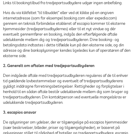
Links til bookingtilbud fra tredjepartsudbydere udgør ingen anbefaling.
Hvis du via klikfeltet “til tilbuddet“ eller ved at klikke på en angiven
internetadresse (som for eksempel booking.com eller expedia.com)
gennem en teknisk forbindelse etableret af escapio kommer til eksterne
hjemmesider (tredjepartsudbydernes) eller til et nyt vindue og dér
eventuelt gennemfører en booking, indgås den efterfølgende aftale
udelukkende mellem dig og tredjepartsudbyderen. Dine booking- og
betalingsdata indtastes i dette tilfælde kun på den eksterne side, og din
adresse og dine bankoplysninger kendes ligeledes kun af operatøren af den
eksterne side.
2. Generelt om aftalen med tredjepartsudbyderen
Den indgåede aftale med tredjepartsudbyderen reguleres af de til enhver
tid gældende lovbestemmelser og eventuelt af tredjepartsudbyderens
gyldigt inddragne forretningsbetingelser. Rettigheder og forpligtelser i
henhold til en sådan aftale består udelukkende mellem dig som bruger og
tredjepartsudbyderen. Din kontaktperson ved eventuelle mangelskrav er
udelukkende tredjepartsudbyderen.
3. escapios ansvar
De oplysninger om ydelser, der er tilgængelige på escapios hjemmesider
(især beskrivelser, billeder, priser og tilgængeligheder), er baseret på
oplysninger stillet til rådighed af hoteller og tredjepartsudbydere. escapio