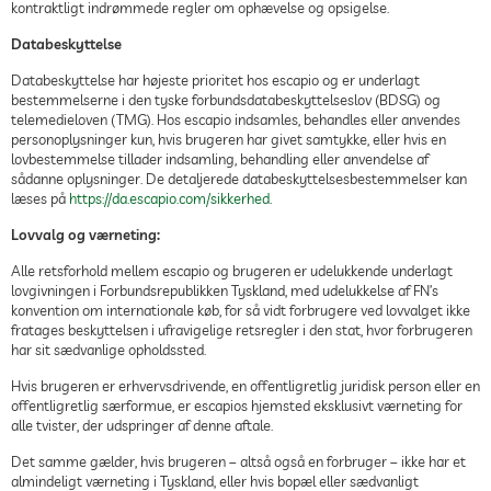
kontraktligt indrømmede regler om ophævelse og opsigelse.
Databeskyttelse
Databeskyttelse har højeste prioritet hos escapio og er underlagt
bestemmelserne i den tyske forbundsdatabeskyttelseslov (BDSG) og
telemedieloven (TMG). Hos escapio indsamles, behandles eller anvendes
personoplysninger kun, hvis brugeren har givet samtykke, eller hvis en
lovbestemmelse tillader indsamling, behandling eller anvendelse af
sådanne oplysninger. De detaljerede databeskyttelsesbestemmelser kan
læses på
https://da.escapio.com/sikkerhed
.
Lovvalg og værneting:
Alle retsforhold mellem escapio og brugeren er udelukkende underlagt
lovgivningen i Forbundsrepublikken Tyskland, med udelukkelse af FN’s
konvention om internationale køb, for så vidt forbrugere ved lovvalget ikke
fratages beskyttelsen i ufravigelige retsregler i den stat, hvor forbrugeren
har sit sædvanlige opholdssted.
Hvis brugeren er erhvervsdrivende, en offentligretlig juridisk person eller en
offentligretlig særformue, er escapios hjemsted eksklusivt værneting for
alle tvister, der udspringer af denne aftale.
Det samme gælder, hvis brugeren – altså også en forbruger – ikke har et
almindeligt værneting i Tyskland, eller hvis bopæl eller sædvanligt