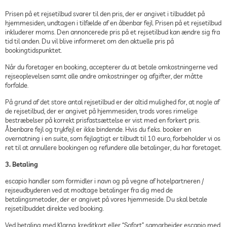
Prisen på et rejsetilbud svarer til den pris, der er angivet i tilbuddet på
hjemmesiden, undtagen i tilfælde af en åbenbar fejl. Prisen på et rejsetilbud
inkluderer moms. Den annoncerede pris på et rejsetilbud kan ændre sig fra
tid til anden. Du vil blive informeret om den aktuelle pris på
bookingtidspunktet.
Når du foretager en booking, accepterer du at betale omkostningerne ved
rejseoplevelsen samt alle andre omkostninger og afgifter, der måtte
forfalde.
På grund af det store antal rejsetilbud er der altid mulighed for, at nogle af
de rejsetilbud, der er angivet på hjemmesiden, trods vores rimelige
bestræbelser på korrekt prisfastsættelse er vist med en forkert pris.
Åbenbare fejl og trykfejl er ikke bindende. Hvis du f.eks. booker en
overnatning i en suite, som fejlagtigt er tilbudt til 10 euro, forbeholder vi os
ret til at annullere bookingen og refundere alle betalinger, du har foretaget.
3. Betaling
escapio handler som formidler i navn og på vegne af hotelpartneren /
rejseudbyderen ved at modtage betalinger fra dig med de
betalingsmetoder, der er angivet på vores hjemmeside. Du skal betale
rejsetilbuddet direkte ved booking.
Ved betaling med Klarna, kreditkort eller “Sofort” samarbejder escapio med