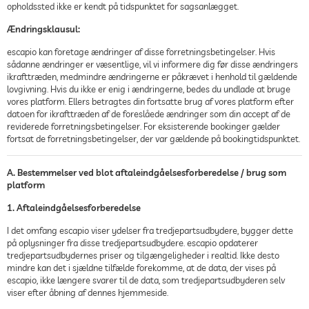
opholdssted ikke er kendt på tidspunktet for sagsanlægget.
Ændringsklausul:
escapio kan foretage ændringer af disse forretningsbetingelser. Hvis
sådanne ændringer er væsentlige, vil vi informere dig før disse ændringers
ikrafttræden, medmindre ændringerne er påkrævet i henhold til gældende
lovgivning. Hvis du ikke er enig i ændringerne, bedes du undlade at bruge
vores platform. Ellers betragtes din fortsatte brug af vores platform efter
datoen for ikrafttræden af de foreslåede ændringer som din accept af de
reviderede forretningsbetingelser. For eksisterende bookinger gælder
fortsat de forretningsbetingelser, der var gældende på bookingtidspunktet.
A. Bestemmelser ved blot aftaleindgåelsesforberedelse / brug som
platform
1. Aftaleindgåelsesforberedelse
I det omfang escapio viser ydelser fra tredjepartsudbydere, bygger dette
på oplysninger fra disse tredjepartsudbydere. escapio opdaterer
tredjepartsudbydernes priser og tilgængeligheder i realtid. Ikke desto
mindre kan det i sjældne tilfælde forekomme, at de data, der vises på
escapio, ikke længere svarer til de data, som tredjepartsudbyderen selv
viser efter åbning af dennes hjemmeside.