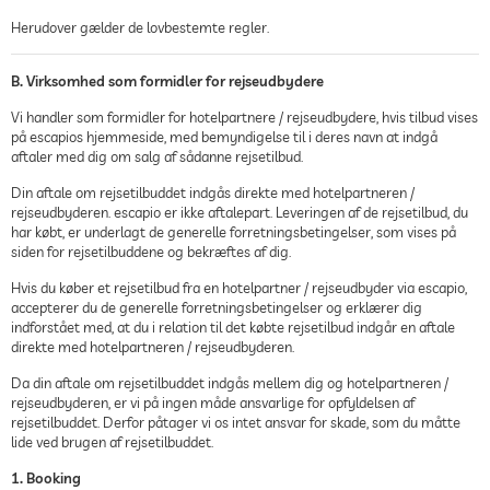
Herudover gælder de lovbestemte regler.
B. Virksomhed som formidler for rejseudbydere
Vi handler som formidler for hotelpartnere / rejseudbydere, hvis tilbud vises
på escapios hjemmeside, med bemyndigelse til i deres navn at indgå
aftaler med dig om salg af sådanne rejsetilbud.
Din aftale om rejsetilbuddet indgås direkte med hotelpartneren /
rejseudbyderen. escapio er ikke aftalepart. Leveringen af de rejsetilbud, du
har købt, er underlagt de generelle forretningsbetingelser, som vises på
siden for rejsetilbuddene og bekræftes af dig.
Hvis du køber et rejsetilbud fra en hotelpartner / rejseudbyder via escapio,
accepterer du de generelle forretningsbetingelser og erklærer dig
indforstået med, at du i relation til det købte rejsetilbud indgår en aftale
direkte med hotelpartneren / rejseudbyderen.
Da din aftale om rejsetilbuddet indgås mellem dig og hotelpartneren /
rejseudbyderen, er vi på ingen måde ansvarlige for opfyldelsen af
rejsetilbuddet. Derfor påtager vi os intet ansvar for skade, som du måtte
lide ved brugen af rejsetilbuddet.
1. Booking