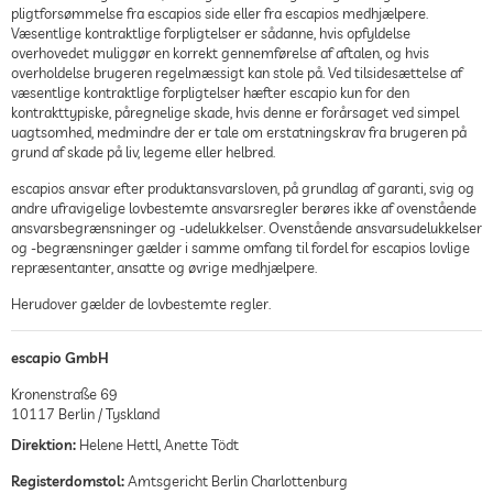
pligtforsømmelse fra escapios side eller fra escapios medhjælpere.
Væsentlige kontraktlige forpligtelser er sådanne, hvis opfyldelse
overhovedet muliggør en korrekt gennemførelse af aftalen, og hvis
overholdelse brugeren regelmæssigt kan stole på. Ved tilsidesættelse af
væsentlige kontraktlige forpligtelser hæfter escapio kun for den
kontrakttypiske, påregnelige skade, hvis denne er forårsaget ved simpel
uagtsomhed, medmindre der er tale om erstatningskrav fra brugeren på
grund af skade på liv, legeme eller helbred.
escapios ansvar efter produktansvarsloven, på grundlag af garanti, svig og
andre ufravigelige lovbestemte ansvarsregler berøres ikke af ovenstående
ansvarsbegrænsninger og -udelukkelser. Ovenstående ansvarsudelukkelser
og -begrænsninger gælder i samme omfang til fordel for escapios lovlige
repræsentanter, ansatte og øvrige medhjælpere.
Herudover gælder de lovbestemte regler.
escapio GmbH
Kronenstraße 69
10117 Berlin / Tyskland
Direktion:
Helene Hettl, Anette Tödt
Registerdomstol:
Amtsgericht Berlin Charlottenburg