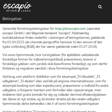
Betingelser
Generelle forretningsbetingelser for
https://da.escapio.com
(operatør:
escapio GmbH, i det følgende benævnt “escapio”; fuldstændig
kontaktadresse findes nedenfor i slutningen af betingelserne), gældende
fra 01.04.2025 (de citerede paragraffer henviser til den version af den
tyske civillovbog [BGB], der har været gældende siden 01.07.2018).
Via vores hjemmeside, hvor turistydelser (for øjeblikket udelukkende
forskellige former for indkvarteringstilbud) præsenteres, leverer vi
forskellige ydelser, som juridisk skal klassificeres forskelligt, og som derfor
forklares og reguleres særskilt i disse forretningsbetingelser:
Ved brug som platform (klikfelter som for eksempel „Til tilbuddet“, „Til
udbyderen“, „Til dealen“ eller ved klik på angivne internetadresser, som for
eksempel booking.com eller expedia.com), præsenterer vi indhold fra andre
udbydere; vi fungerer hverken som formidler eller rejsearrangør, men
etablerer blot gratis kontakt for dig og indleder dermed aftaleindgåelsen;
der åbnes et nyt vindue, og du booker direkte på den anden udbyders
hjemmeside; dette behandles i del A af vores forretningsbetingelser.
Ved brug af klikfeltet “Til booking“ kan du via os udelukkende booke