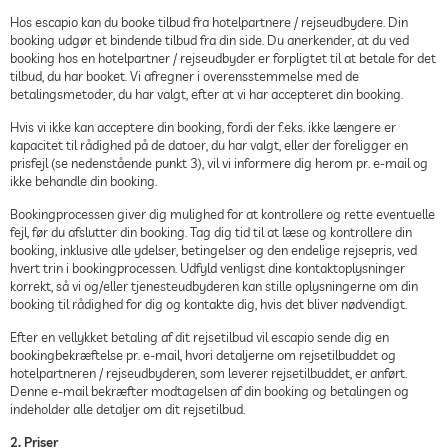
Hos escapio kan du booke tilbud fra hotelpartnere / rejseudbydere. Din
booking udgør et bindende tilbud fra din side. Du anerkender, at du ved
booking hos en hotelpartner / rejseudbyder er forpligtet til at betale for det
tilbud, du har booket. Vi afregner i overensstemmelse med de
betalingsmetoder, du har valgt, efter at vi har accepteret din booking.
Hvis vi ikke kan acceptere din booking, fordi der f.eks. ikke længere er
kapacitet til rådighed på de datoer, du har valgt, eller der foreligger en
prisfejl (se nedenstående punkt 3), vil vi informere dig herom pr. e-mail og
ikke behandle din booking.
Bookingprocessen giver dig mulighed for at kontrollere og rette eventuelle
fejl, før du afslutter din booking. Tag dig tid til at læse og kontrollere din
booking, inklusive alle ydelser, betingelser og den endelige rejsepris, ved
hvert trin i bookingprocessen. Udfyld venligst dine kontaktoplysninger
korrekt, så vi og/eller tjenesteudbyderen kan stille oplysningerne om din
booking til rådighed for dig og kontakte dig, hvis det bliver nødvendigt.
Efter en vellykket betaling af dit rejsetilbud vil escapio sende dig en
bookingbekræftelse pr. e-mail, hvori detaljerne om rejsetilbuddet og
hotelpartneren / rejseudbyderen, som leverer rejsetilbuddet, er anført.
Denne e-mail bekræfter modtagelsen af din booking og betalingen og
indeholder alle detaljer om dit rejsetilbud.
2. Priser