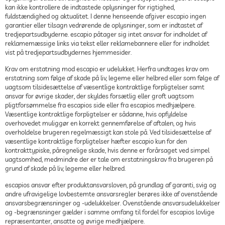
kan ikke kontrollere de indtastede oplysninger for rigtighed,
fuldstændighed og aktualitet. I denne henseende afgiver escapio ingen
garantier eller tilsagn vedrørende de oplysninger, som er indtastet af
tredjepartsudbyderne. escapio påtager sig intet ansvar for indholdet af
reklamemæssige links via tekst eller reklamebannere eller for indholdet
vist på tredjepartsudbydernes hjemmesider.
Krav om erstatning mod escapio er udelukket. Herfra undtages krav om
erstatning som følge af skade på liv, legeme eller helbred eller som følge af
uagtsom tilsidesættelse af væsentlige kontraktlige forpligtelser samt
ansvar for øvrige skader, der skyldes forsætlig eller groft uagtsom
pligtforsømmelse fra escapios side eller fra escapios medhjælpere.
Væsentlige kontraktlige forpligtelser er sådanne, hvis opfyldelse
overhovedet muliggør en korrekt gennemførelse af aftalen, og hvis
overholdelse brugeren regelmæssigt kan stole på. Ved tilsidesættelse af
væsentlige kontraktlige forpligtelser hæfter escapio kun for den
kontrakttypiske, påregnelige skade, hvis denne er forårsaget ved simpel
uagtsomhed, medmindre der er tale om erstatningskrav fra brugeren på
grund af skade på liv, legeme eller helbred.
escapios ansvar efter produktansvarsloven, på grundlag af garanti, svig og
andre ufravigelige lovbestemte ansvarsregler berøres ikke af ovenstående
ansvarsbegrænsninger og -udelukkelser. Ovenstående ansvarsudelukkelser
og -begrænsninger gælder i samme omfang til fordel for escapios lovlige
repræsentanter, ansatte og øvrige medhjælpere.