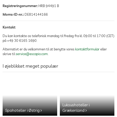
Registreringsnummer:
HRB 94491 B
Moms-ID-nr.:
DE814144166
Kontakt
Du kan kontakte os telefonisk mandag til fredag fra kl. 09:00 til 17:00 (CET)
på +49 30 6165 1690.
Alternativt er du velkommen til at benytte vores
kontaktformular
eller
skrive til
service@escapio.com
.
I øjeblikket meget populær
Luksushoteller i
Spahoteller i Østrig
Grækenland