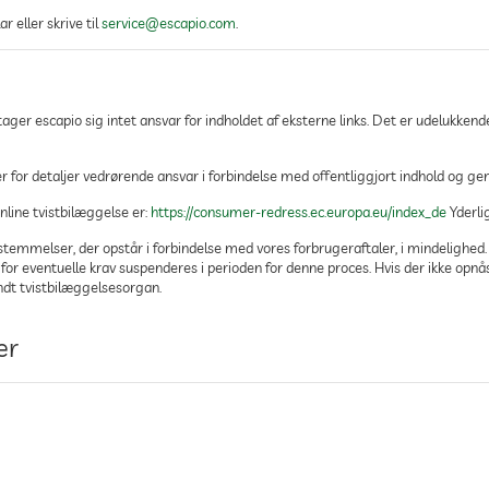
 eller skrive til
service@escapio.com
.
ger escapio sig intet ansvar for indholdet af eksterne links. Det er udelukkende
r for detaljer vedrørende ansvar i forbindelse med offentliggjort indhold og g
nline tvistbilæggelse er:
https://consumer-redress.ec.europa.eu/index_de
Yderlig
temmelser, der opstår i forbindelse med vores forbrugeraftaler, i mindelighed. 
n for eventuelle krav suspenderes i perioden for denne proces. Hvis der ikke op
dt tvistbilæggelsesorgan.
ær