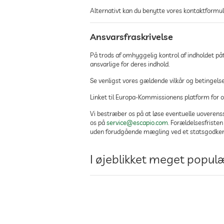
Alternativt kan du benytte vores kontaktformular
Ansvarsfraskrivelse
På trods af omhyggelig kontrol af indholdet påta
ansvarlige for deres indhold.
Se venligst vores gældende vilkår og betingelse
Linket til Europa-Kommissionens platform for o
Vi bestræber os på at løse eventuelle uoverenss
os på
service@escapio.com
. Forældelsesfriste
uden forudgående mægling ved et statsgodken
I øjeblikket meget popul