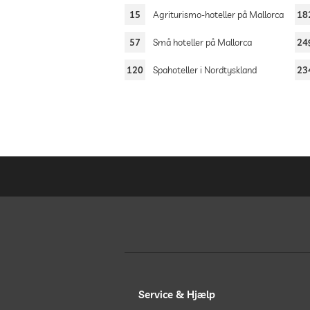
15
Agriturismo-hoteller på Mallorca
18
57
Små hoteller på Mallorca
24
120
Spahoteller i Nordtyskland
23
Service & Hjælp