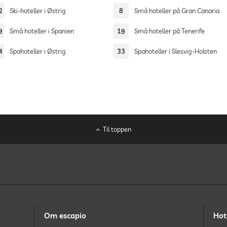
2
Ski-hoteller i Østrig
8
Små hoteller på Gran Canaria
9
Små hoteller i Spanien
19
Små hoteller på Tenerife
4
Spahoteller i Østrig
33
Spahoteller i Slesvig-Holsten
Til toppen
Om escapio
Hot