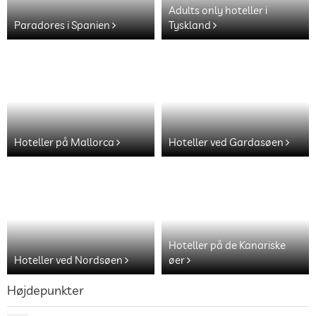
Adults only hoteller i
Paradores i Spanien
Tyskland
Hoteller på Mallorca
Hoteller ved Gardasøen
Hoteller på de Kanariske
Hoteller ved Nordsøen
øer
Højdepunkter