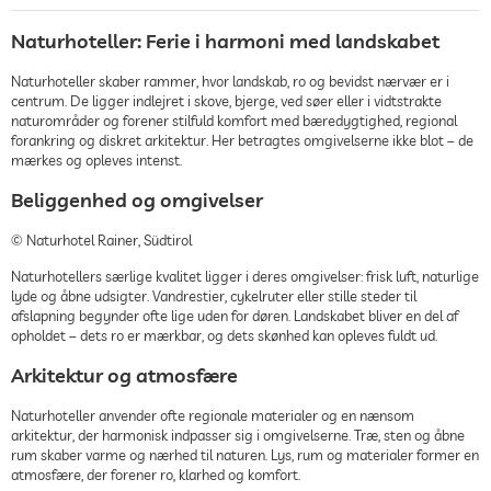
Naturhoteller: Ferie i harmoni med landskabet
Naturhoteller skaber rammer, hvor landskab, ro og bevidst nærvær er i
centrum. De ligger indlejret i skove, bjerge, ved søer eller i vidtstrakte
naturområder og forener stilfuld komfort med bæredygtighed, regional
forankring og diskret arkitektur. Her betragtes omgivelserne ikke blot – de
mærkes og opleves intenst.
Beliggenhed og omgivelser
© Naturhotel Rainer, Südtirol
Naturhotellers særlige kvalitet ligger i deres omgivelser: frisk luft, naturlige
lyde og åbne udsigter. Vandrestier, cykelruter eller stille steder til
afslapning begynder ofte lige uden for døren. Landskabet bliver en del af
opholdet – dets ro er mærkbar, og dets skønhed kan opleves fuldt ud.
Arkitektur og atmosfære
Naturhoteller anvender ofte regionale materialer og en nænsom
arkitektur, der harmonisk indpasser sig i omgivelserne. Træ, sten og åbne
rum skaber varme og nærhed til naturen. Lys, rum og materialer former en
atmosfære, der forener ro, klarhed og komfort.