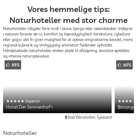
Vores hemmelige tips:
Naturhoteller med stor charme
Naturhoteller tilbyder ferie midt i skove, bjerge eller sølandskaber. Indlejret
i naturen forener de ro, komfort og bæredygtighed. Vandreture, cykelture
eller yoga i det fri giver mulighed for at opleve omgivelserne bevidst, mens
regional kulinarik og omhyggelig arkitektur fuldender opholdet.
Håndplukkede naturhoteller skaber plads til afslapning, bevidste øjeblikke
og intense naturoplevelser.
88%
90%
Superior
Hotel Der Sonnenhof
Botango
Bad Wörishofen, Tyskland
Naturhoteller