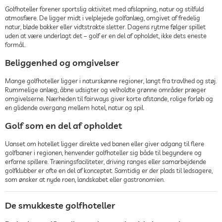
Golfhoteller forener sportslig aktivitet med afslapning, natur og stilfuld
atmosfære. De ligger midt i velplejede golfanlæg, omgivet af fredelig
natur, bløde bakker eller vidtstrakte sletter. Dagens rytme følger spillet
uden at være underlagt det – golf er en del af opholdet, ikke dets eneste
formål..
Beliggenhed og omgivelser
Mange golfhoteller ligger i naturskønne regioner, langt fra travlhed og støj.
Rummelige anlæg, åbne udsigter og velholdte grønne områder præger
omgivelserne. Nærheden til fairways giver korte afstande, rolige forløb og
en glidende overgang mellem hotel, natur og spil.
Golf som en del af opholdet
Uanset om hotellet ligger direkte ved banen eller giver adgang til flere
golfbaner i regionen, henvender golfhoteller sig både til begyndere og
erfarne spillere. Træningsfaciliteter, driving ranges eller samarbejdende
golfklubber er ofte en del af konceptet. Samtidig er der plads til ledsagere,
som ønsker at nyde roen, landskabet eller gastronomien.
De smukkeste golfhoteller