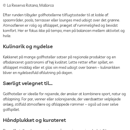
© La Reserva Rotana, Mallorca
Efter runden tilbyder golfhotellerne tilflugtssteder til at koble af:
spaområder, pools, terrasser eller lounges med udsigt over det grønne.
Atmosfæren er rolig og afslappet, præget af rummelighed og bevidst
komfort. Her er fokus ikke på tempo, men på balancen mellem aktivitet og
hvile.
Kulinarik og nydelse
Køkkenet på mange golfhoteller satser på regionale produkter og en
afbalanceret gastronomi af høj kvalitet. Lette retter efter spillet, en
afslappet middag eller et glas vin med udsigt over banen – kulinarikken
bliver en nydelsesfuld afslutning på dagen.
Særligt velegnet til…
Golfhoteller er ideelle for rejsende, der ønsker at kombinere sport, natur og
afslapning. For par, venner eller solorejsende, der værdsætter velplejede
anlæg, stilfuld atmosfære og afslappede rammer – også ud over selve
golfspillet.
Håndplukket og kurateret