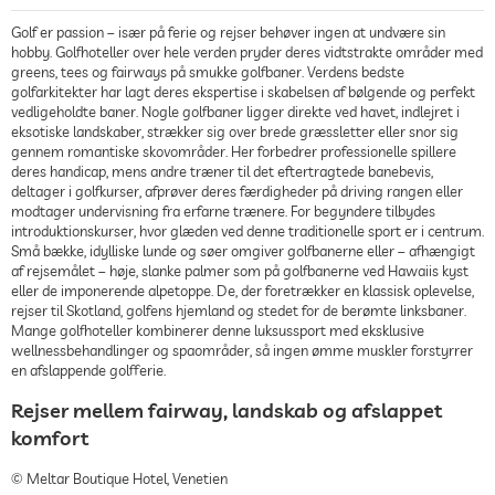
Golf er passion – især på ferie og rejser behøver ingen at undvære sin
hobby. Golfhoteller over hele verden pryder deres vidtstrakte områder med
greens, tees og fairways på smukke golfbaner. Verdens bedste
golfarkitekter har lagt deres ekspertise i skabelsen af bølgende og perfekt
vedligeholdte baner. Nogle golfbaner ligger direkte ved havet, indlejret i
eksotiske landskaber, strækker sig over brede græssletter eller snor sig
gennem romantiske skovområder. Her forbedrer professionelle spillere
deres handicap, mens andre træner til det eftertragtede banebevis,
deltager i golfkurser, afprøver deres færdigheder på driving rangen eller
modtager undervisning fra erfarne trænere. For begyndere tilbydes
introduktionskurser, hvor glæden ved denne traditionelle sport er i centrum.
Små bække, idylliske lunde og søer omgiver golfbanerne eller – afhængigt
af rejsemålet – høje, slanke palmer som på golfbanerne ved Hawaiis kyst
eller de imponerende alpetoppe. De, der foretrækker en klassisk oplevelse,
rejser til Skotland, golfens hjemland og stedet for de berømte linksbaner.
Mange golfhoteller kombinerer denne luksussport med eksklusive
wellnessbehandlinger og spaområder, så ingen ømme muskler forstyrrer
en afslappende golfferie.
Rejser mellem fairway, landskab og afslappet
komfort
© Meltar Boutique Hotel, Venetien