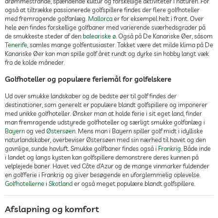
drømmestrande, spændende kultur og forskellige aktiviteter i naturen. For
også at tiltrække passionerede golfspillere findes der flere golfhoteller
med fremragende golfanlæg.
Mallorca
er for eksempel helt i front. Over
hele øen findes forskellige golfbaner med varierende sværhedsgrader på
de smukkeste steder af den
baleariske ø
. Også på De Kanariske Øer, såsom
Tenerife
, samles mange golfentusiaster. Takket være det milde klima på De
Kanariske Øer kan man spille golf året rundt og dyrke sin hobby langt væk
fra de kolde måneder.
Golfhoteller og populære feriemål for golfelskere
Ud over smukke landskaber og de bedste øer til golf findes der
destinationer, som generelt er populære blandt golfspillere og imponerer
med unikke golfhoteller. Ønsker man at holde ferie i sit eget land, finder
man fremragende udstyrede golfhoteller og særligt smukke golfanlæg i
Bayern
og ved
Østersøen
. Mens man i Bayern spiller golf midt i idylliske
naturlandskaber, overbeviser Østersøen med sin nærhed til havet og den
gavnlige, sunde havluft. Smukke golfbaner findes også i
Frankrig
. Både inde
i landet og langs kysten kan golfspillere demonstrere deres kunnen på
velplejede baner. Havet ved Côte d’Azur og de mange vinmarker fuldender
en golfferie i Frankrig og giver besøgende en uforglemmelig oplevelse.
Golfhotellerne i Skotland
er også meget populære blandt golfspillere.
Afslapning og komfort