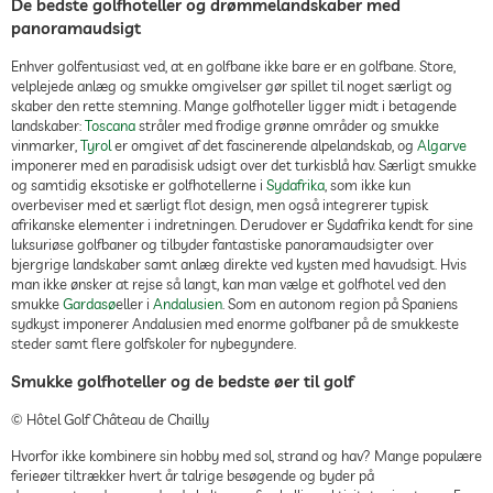
De bedste golfhoteller og drømmelandskaber med
panoramaudsigt
Enhver golfentusiast ved, at en golfbane ikke bare er en golfbane. Store,
velplejede anlæg og smukke omgivelser gør spillet til noget særligt og
skaber den rette stemning. Mange golfhoteller ligger midt i betagende
landskaber:
Toscana
stråler med frodige grønne områder og smukke
vinmarker,
Tyrol
er omgivet af det fascinerende alpelandskab, og
Algarve
imponerer med en paradisisk udsigt over det turkisblå hav. Særligt smukke
og samtidig eksotiske er golfhotellerne i
Sydafrika
, som ikke kun
overbeviser med et særligt flot design, men også integrerer typisk
afrikanske elementer i indretningen. Derudover er Sydafrika kendt for sine
luksuriøse golfbaner og tilbyder fantastiske panoramaudsigter over
bjergrige landskaber samt anlæg direkte ved kysten med havudsigt. Hvis
man ikke ønsker at rejse så langt, kan man vælge et golfhotel ved den
smukke
Gardasø
eller i
Andalusien
. Som en autonom region på Spaniens
sydkyst imponerer Andalusien med enorme golfbaner på de smukkeste
steder samt flere golfskoler for nybegyndere.
Smukke golfhoteller og de bedste øer til golf
© Hôtel Golf Château de Chailly
Hvorfor ikke kombinere sin hobby med sol, strand og hav? Mange populære
ferieøer tiltrækker hvert år talrige besøgende og byder på