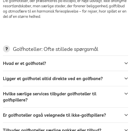
De golfhoteller, der præsenteres på escapio, er nøje udvalgt. Ikke anonyme
resortlandskaber, men særlige steder, der forener beliggenhed, golftilbud
og atmosfære til en harmonisk ferieoplevelse – for rejser, hvor spillet er en
del af en større helhed.
Golfhoteller: Ofte stillede spørgsmål
Hvad er et golfhotel?
Ligger et golfhotel altid direkte ved en golfbane?
Hvilke særlige services tilbyder golfhoteller til
golfspillere?
Er golfhoteller også velegnede til ikke-golfspillere?
Tilbyder golfhoteller særlige pakker eller tilbud?