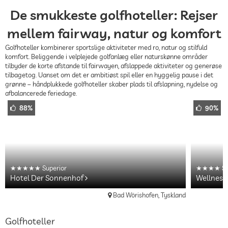
De smukkeste golfhoteller: Rejser
mellem fairway, natur og komfort
Golfhoteller kombinerer sportslige aktiviteter med ro, natur og stilfuld
komfort. Beliggende i velplejede golfanlæg eller naturskønne områder
tilbyder de korte afstande til fairwayen, afslappede aktiviteter og generøse
tilbagetog. Uanset om det er ambitiøst spil eller en hyggelig pause i det
grønne – håndplukkede golfhoteller skaber plads til afslapning, nydelse og
afbalancerede feriedage.
88%
90%
Superior
Su
Hotel Der Sonnenhof
Wellness
Bad Wörishofen, Tyskland
Golfhoteller