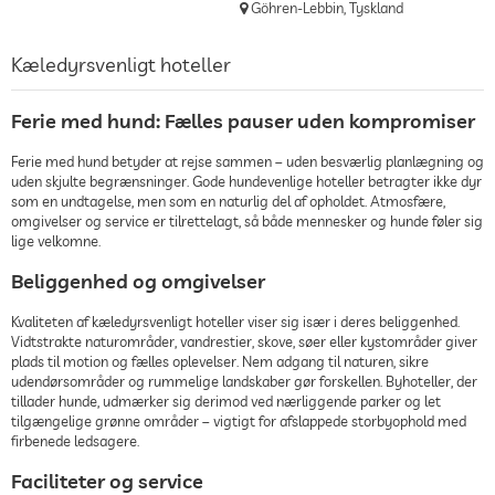
Göhren-Lebbin, Tyskland
Kæledyrsvenligt hoteller
Ferie med hund: Fælles pauser uden kompromiser
Ferie med hund betyder at rejse sammen – uden besværlig planlægning og
uden skjulte begrænsninger. Gode hundevenlige hoteller betragter ikke dyr
som en undtagelse, men som en naturlig del af opholdet. Atmosfære,
omgivelser og service er tilrettelagt, så både mennesker og hunde føler sig
lige velkomne.
Beliggenhed og omgivelser
Kvaliteten af kæledyrsvenligt hoteller viser sig især i deres beliggenhed.
Vidtstrakte naturområder, vandrestier, skove, søer eller kystområder giver
plads til motion og fælles oplevelser. Nem adgang til naturen, sikre
udendørsområder og rummelige landskaber gør forskellen. Byhoteller, der
tillader hunde, udmærker sig derimod ved nærliggende parker og let
tilgængelige grønne områder – vigtigt for afslappede storbyophold med
firbenede ledsagere.
Faciliteter og service