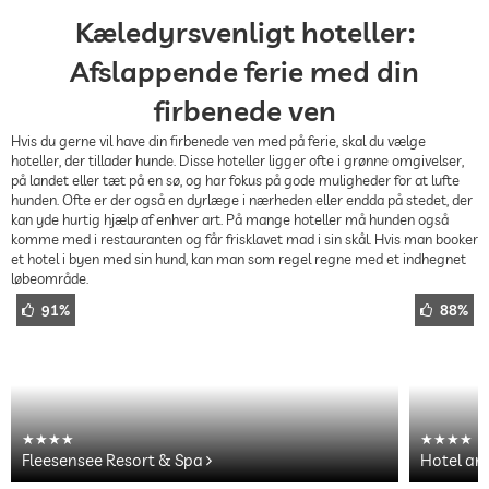
Kæledyrsvenligt hoteller:
Afslappende ferie med din
firbenede ven
Hvis du gerne vil have din firbenede ven med på ferie, skal du vælge
hoteller, der tillader hunde. Disse hoteller ligger ofte i grønne omgivelser,
på landet eller tæt på en sø, og har fokus på gode muligheder for at lufte
hunden. Ofte er der også en dyrlæge i nærheden eller endda på stedet, der
kan yde hurtig hjælp af enhver art. På mange hoteller må hunden også
komme med i restauranten og får frisklavet mad i sin skål. Hvis man booker
et hotel i byen med sin hund, kan man som regel regne med et indhegnet
løbeområde.
91%
88%
Fleesensee Resort & Spa
Hotel am