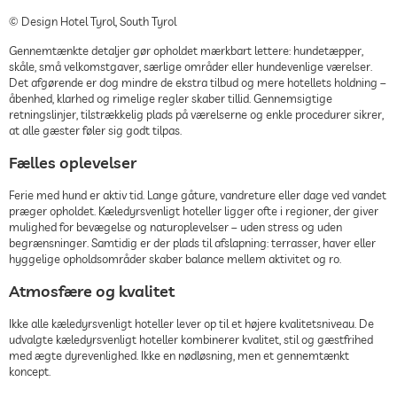
© Design Hotel Tyrol, South Tyrol
Gennemtænkte detaljer gør opholdet mærkbart lettere: hundetæpper,
skåle, små velkomstgaver, særlige områder eller hundevenlige værelser.
Det afgørende er dog mindre de ekstra tilbud og mere hotellets holdning –
åbenhed, klarhed og rimelige regler skaber tillid. Gennemsigtige
retningslinjer, tilstrækkelig plads på værelserne og enkle procedurer sikrer,
at alle gæster føler sig godt tilpas.
Fælles oplevelser
Ferie med hund er aktiv tid. Lange gåture, vandreture eller dage ved vandet
præger opholdet. Kæledyrsvenligt hoteller ligger ofte i regioner, der giver
mulighed for bevægelse og naturoplevelser – uden stress og uden
begrænsninger. Samtidig er der plads til afslapning: terrasser, haver eller
hyggelige opholdsområder skaber balance mellem aktivitet og ro.
Atmosfære og kvalitet
Ikke alle kæledyrsvenligt hoteller lever op til et højere kvalitetsniveau. De
udvalgte kæledyrsvenligt hoteller kombinerer kvalitet, stil og gæstfrihed
med ægte dyrevenlighed. Ikke en nødløsning, men et gennemtænkt
koncept.