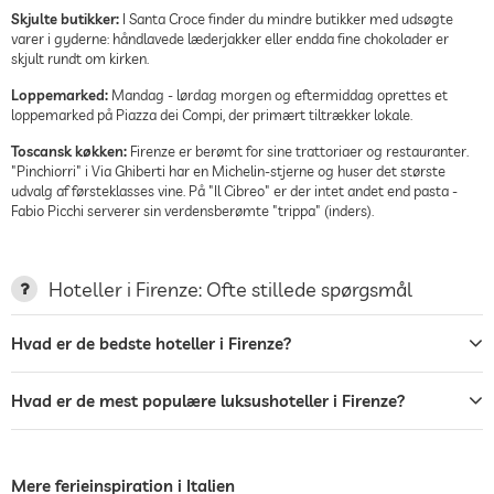
Skjulte butikker:
I Santa Croce finder du mindre butikker med udsøgte
varer i gyderne: håndlavede læderjakker eller endda fine chokolader er
skjult rundt om kirken.
Loppemarked:
Mandag - lørdag morgen og eftermiddag oprettes et
loppemarked på Piazza dei Compi, der primært tiltrækker lokale.
Toscansk køkken:
Firenze er berømt for sine trattoriaer og restauranter.
"Pinchiorri" i Via Ghiberti har en Michelin-stjerne og huser det største
udvalg af førsteklasses vine. På "Il Cibreo" er der intet andet end pasta -
Fabio Picchi serverer sin verdensberømte "trippa" (inders).
Hoteller i Firenze: Ofte stillede spørgsmål
Hvad er de bedste hoteller i Firenze?
Hvad er de mest populære luksushoteller i Firenze?
Mere ferieinspiration i Italien