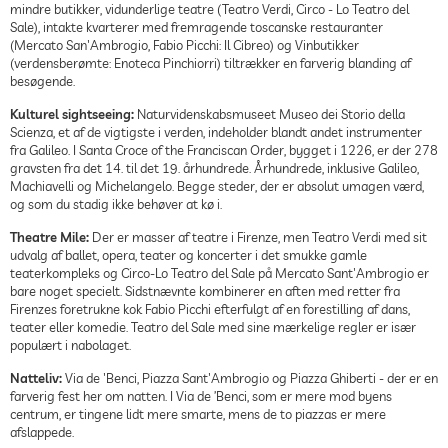
mindre butikker, vidunderlige teatre (Teatro Verdi, Circo - Lo Teatro del
Sale), intakte kvarterer med fremragende toscanske restauranter
(Mercato San'Ambrogio, Fabio Picchi: Il Cibreo) og Vinbutikker
(verdensberømte: Enoteca Pinchiorri) tiltrækker en farverig blanding af
besøgende.
Kulturel sightseeing:
Naturvidenskabsmuseet Museo dei Storio della
Scienza, et af de vigtigste i verden, indeholder blandt andet instrumenter
fra Galileo. I Santa Croce of the Franciscan Order, bygget i 1226, er der 278
gravsten fra det 14. til det 19. århundrede. Århundrede, inklusive Galileo,
Machiavelli og Michelangelo. Begge steder, der er absolut umagen værd,
og som du stadig ikke behøver at kø i.
Theatre Mile:
Der er masser af teatre i Firenze, men Teatro Verdi med sit
udvalg af ballet, opera, teater og koncerter i det smukke gamle
teaterkompleks og Circo-Lo Teatro del Sale på Mercato Sant'Ambrogio er
bare noget specielt. Sidstnævnte kombinerer en aften med retter fra
Firenzes foretrukne kok Fabio Picchi efterfulgt af en forestilling af dans,
teater eller komedie. Teatro del Sale med sine mærkelige regler er især
populært i nabolaget.
Natteliv:
Via de 'Benci, Piazza Sant'Ambrogio og Piazza Ghiberti - der er en
farverig fest her om natten. I Via de ’Benci, som er mere mod byens
centrum, er tingene lidt mere smarte, mens de to piazzas er mere
afslappede.