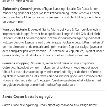
stiller op i Via Calzaiuoli.
Sightseeing Center:
Hjertet af byen, kunst og historie. De fleste kirker,
museer og gallerier ligger mellem katedralen og Ponte Vecchio. Enhver,
der driver her, vil ikke kun se historien, men også talentfulde gademalere
og pantomimer.
Kunst og historie:
Duomo di Santa Maria del Fiore & Campanile med sin
imponerende kuppel former hele bybilledet. Langs Via del Calzaiuoli forbi
Orsanmichele til den betagende Piazza Signoria med regeringspaladset
Palazzo Vecchio. Længere ned til Arno ligger Galleria degli Uffizi med en af ​​
de mest imponerende malerisamlinger i verden. Bag det sælger juvelerer
deres smykker på Ponte Vecchio. På Piazza della Repubblica, i hjertet af den
gamle bydel, kan du drikke og spise is med en fantastisk kulisse.
Souvenir shopping:
Souvenirs, læder håndtasker og nye sko på Via
Calzaiuoli. Tilbuddet svinger mellem turist junk og virkelig meget gode
tilbud. Ud over pizzastande og mindre markeder ligger de fleste af mode-
og skobutikkerne her. Det kræves en god sans for gode varer. På Mercato
Nuova er der ved siden af ​​"heldigsvin", en bronzestatue af et vildsvin med
en gylden snude og et marked med stof og lædervarer.
Santa Croce: Natteliv og byliv
Santa Croce er elegant og urban, snoet og kosmopolitisk: kølige barer,