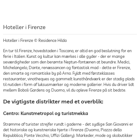
Hoteller i Firenze
Hoteller i Firenze © Residence Hilda
En tur til Firenze, hovedstaden i Toscana, er altid en god beslutning for en
ferie i Italien. Kunst og kultur kan mærkes i alle gyder - der er mange
seværdigheder som den berømte Neptun-fontænen at beundre. Medici,
Michelangelo, Dante, renæssancen og fantastisk mad - dette er Firenze,
den smarte og romantiske by på Arno. Fyldt med førsteklasses
restauranter, vinotheques og gammelt kunsthåndværk er der stadig plads
til nutiden i form af luksusmærker og moderne gallerier. Hvis du driver lidt
mellem Boboli Gardens og Duomo, vil du opleve Firenze på sit bedste.
De vigtigste distrikter med et overblik:
Centro: Kunstmetropol og turistmekka
Strømme af turister strejfer rundt i gaderne - det sydlige San Giovanni er
det historiske og kunstneriske hjerte i Firenze (Duomo, Piazzo della
Repubblica, Ponte Vecchio, Uffizi Gallery). Markeder, mode og skobutikker