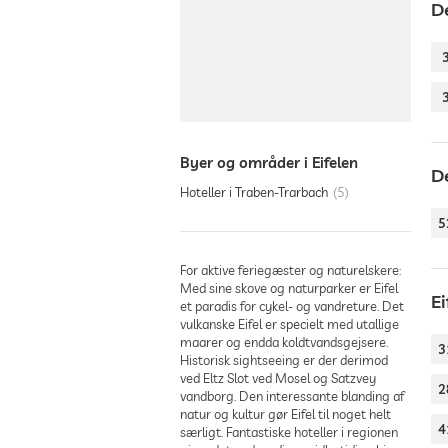
D
Byer og områder i Eifelen
D
Hoteller i Traben-Trarbach
5
5
For aktive feriegæster og naturelskere:
Med sine skove og naturparker er Eifel
E
et paradis for cykel- og vandreture. Det
vulkanske Eifel er specielt med utallige
maarer og endda koldtvandsgejsere.
3
Historisk sightseeing er der derimod
ved Eltz Slot ved Mosel og Satzvey
2
vandborg. Den interessante blanding af
natur og kultur gør Eifel til noget helt
4
særligt. Fantastiske hoteller i regionen