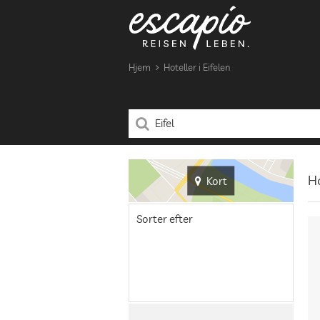
Hjem
Hoteller i Eifelen
Ho
Kort
Sorter efter