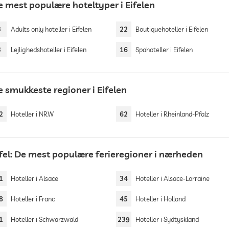
e mest populære hoteltyper i Eifelen
3
Adults only hoteller i Eifelen
22
Boutiquehoteller i Eifelen
3
Lejlighedshoteller i Eifelen
16
Spahoteller i Eifelen
e smukkeste regioner i Eifelen
2
Hoteller i NRW
62
Hoteller i Rheinland-Pfalz
ifel: De mest populære ferieregioner i nærheden
1
Hoteller i Alsace
34
Hoteller i Alsace-Lorraine
8
Hoteller i Franc
45
Hoteller i Holland
1
Hoteller i Schwarzwald
239
Hoteller i Sydtyskland