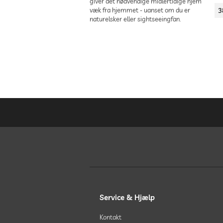
giver det nødvendige midlertidige hjem
væk fra hjemmet - uanset om du er
3
naturelsker eller sightseeingfan.
Service & Hjælp
Kontakt