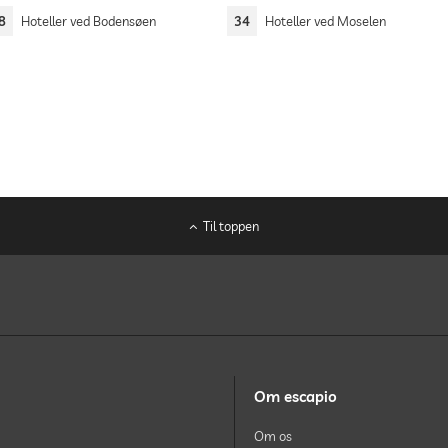
8
Hoteller ved Bodensøen
34
Hoteller ved Moselen
Til toppen
Om escapio
Om os