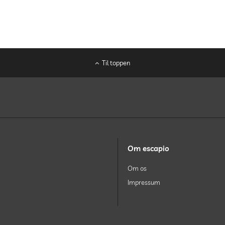
Til toppen
Om escapio
Om os
Impressum