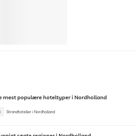
e mest populære hoteltyper i Nordholland
8
Strandhoteller i Nordholland
yppigt søgte regioner i Nordholland