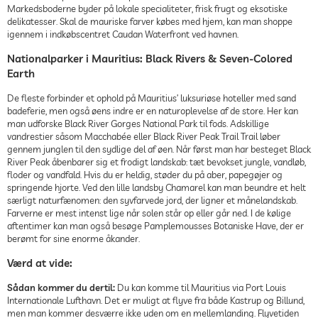
Markedsboderne byder på lokale specialiteter, frisk frugt og eksotiske
delikatesser. Skal de mauriske farver købes med hjem, kan man shoppe
igennem i indkøbscentret Caudan Waterfront ved havnen.
Nationalparker i Mauritius: Black Rivers & Seven-Colored
Earth
De fleste forbinder et ophold på Mauritius’ luksuriøse hoteller med sand
badeferie, men også øens indre er en naturoplevelse af de store. Her kan
man udforske Black River Gorges National Park til fods. Adskillige
vandrestier såsom Macchabée eller Black River Peak Trail Trail løber
gennem junglen til den sydlige del af øen. Når først man har besteget Black
River Peak åbenbarer sig et frodigt landskab: tæt bevokset jungle, vandløb,
floder og vandfald. Hvis du er heldig, støder du på aber, papegøjer og
springende hjorte. Ved den lille landsby Chamarel kan man beundre et helt
særligt naturfænomen: den syvfarvede jord, der ligner et månelandskab.
Farverne er mest intenst lige når solen står op eller går ned. I de kølige
aftentimer kan man også besøge Pamplemousses Botaniske Have, der er
berømt for sine enorme åkander.
Værd at vide:
Sådan kommer du dertil:
Du kan komme til Mauritius via Port Louis
Internationale Lufthavn. Det er muligt at flyve fra både Kastrup og Billund,
men man kommer desværre ikke uden om en mellemlanding. Flyvetiden