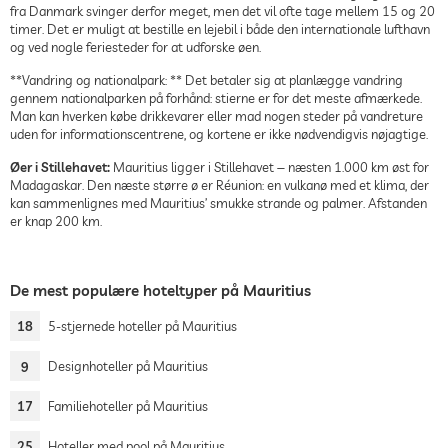
fra Danmark svinger derfor meget, men det vil ofte tage mellem 15 og 20
timer. Det er muligt at bestille en lejebil i både den internationale lufthavn
og ved nogle feriesteder for at udforske øen.
**Vandring og nationalpark: ** Det betaler sig at planlægge vandring
gennem nationalparken på forhånd: stierne er for det meste afmærkede.
Man kan hverken købe drikkevarer eller mad nogen steder på vandreture
uden for informationscentrene, og kortene er ikke nødvendigvis nøjagtige.
Øer i Stillehavet:
Mauritius ligger i Stillehavet ‒ næsten 1.000 km øst for
Madagaskar. Den næste større ø er Réunion: en vulkanø med et klima, der
kan sammenlignes med Mauritius’ smukke strande og palmer. Afstanden
er knap 200 km.
De mest populære hoteltyper på Mauritius
18
5-stjernede hoteller på Mauritius
9
Designhoteller på Mauritius
17
Familiehoteller på Mauritius
25
Hoteller med pool på Mauritius