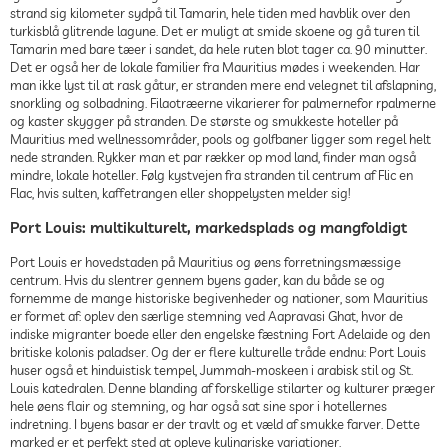
strand sig kilometer sydpå til Tamarin, hele tiden med havblik over den
turkisblå glitrende lagune. Det er muligt at smide skoene og gå turen til
Tamarin med bare tæer i sandet, da hele ruten blot tager ca. 90 minutter.
Det er også her de lokale familier fra Mauritius mødes i weekenden. Har
man ikke lyst til at rask gåtur, er stranden mere end velegnet til afslapning,
snorkling og solbadning. Filaotræerne vikarierer for palmernefor rpalmerne
og kaster skygger på stranden. De største og smukkeste hoteller på
Mauritius med wellnessområder, pools og golfbaner ligger som regel helt
nede stranden. Rykker man et par rækker op mod land, finder man også
mindre, lokale hoteller. Følg kystvejen fra stranden til centrum af Flic en
Flac, hvis sulten, kaffetrangen eller shoppelysten melder sig!
Port Louis: multikulturelt, markedsplads og mangfoldigt
Port Louis er hovedstaden på Mauritius og øens forretningsmæssige
centrum. Hvis du slentrer gennem byens gader, kan du både se og
fornemme de mange historiske begivenheder og nationer, som Mauritius
er formet af: oplev den særlige stemning ved Aapravasi Ghat, hvor de
indiske migranter boede eller den engelske fæstning Fort Adelaide og den
britiske kolonis paladser. Og der er flere kulturelle tråde endnu: Port Louis
huser også et hinduistisk tempel, Jummah-moskeen i arabisk stil og St.
Louis katedralen. Denne blanding af forskellige stilarter og kulturer præger
hele øens flair og stemning, og har også sat sine spor i hotellernes
indretning. I byens basar er der travlt og et væld af smukke farver. Dette
marked er et perfekt sted at opleve kulinariske variationer.