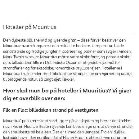
Hoteller på Mauritius
Den dybeste blå, snehvid og lysende grøn ‒ disse farver beskriver øen
Mauritius: azurblå laguner i den mildeste badekar-temperatur, bløde
sandstrande og frodige jungler, filaotræer og palmer som svajer i vinden.
Mark Twain skrev, at Mauritius måtte være skabt først, og paradis skabt i
dets billede. Den lille ø i Det Indiske Ocean er et yndet rejsemål for
strandferier og for eksotiske, romantiske bryllupsrejser. Hotellerne i
Mauritius tryllebinder med fabelagtige strande lige om hjørnet og udsigt
til betagende natur, så langt øjet rækker.
Hvor skal man bo på hoteller i Mauritius? Vi giver
dig et overblik over øen:
Flic en Flac: billedskøn strand på vestkysten
Mauritius' populæreste strand ligger på vestkysten og bærer det kække
navn Flic en Flac. De fleste rejsende kan blive enige om, at denne strand er
den smukkeste på hele øen. Det er tilmed den længste. Fra en idyllisk
lystbådehavn i den nordlige del af Flic en Flac strækker denne naturlige