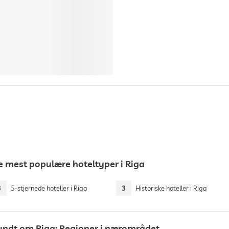
e mest populære hoteltyper i Riga
3
5-stjernede hoteller i Riga
3
Historiske hoteller i Riga
undt om Riga: Regioner i nærområdet