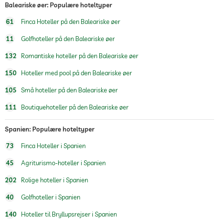
udendørs pool
sæsonåben
Baleariske øer: Populære hoteltyper
Vandsport
Dykning
61
Finca Hoteller på den Baleariske øer
snorkling
11
Golfhoteller på den Baleariske øer
Windsurfing
132
Romantiske hoteller på den Baleariske øer
Vandreture
150
Hoteller med pool på den Baleariske øer
ridning
105
Små hoteller på den Baleariske øer
børnepasning
111
Boutiquehoteller på den Baleariske øer
sauna
Spanien: Populære hoteltyper
Massagetilbud
73
Finca Hoteller i Spanien
wellness massage
fuld kropsmassage
45
Agriturismo-hoteller i Spanien
202
Rolige hoteller i Spanien
40
Golfhoteller i Spanien
140
Hoteller til Bryllupsrejser i Spanien