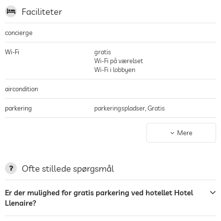
Faciliteter
concierge
Wi-Fi
gratis
Wi-Fi på værelset
Wi-Fi i lobbyen
aircondition
parkering
parkeringspladser, Gratis
terrasse
Mere
Tøjvask
Have/Udendørs
Ofte stillede spørgsmål
liggestole
Er der mulighed for gratis parkering ved hotellet Hotel
Llenaire?
bar