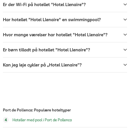
restaurant
Er der Wi-Fi på hotellet "Hotel Llenaire"?
reception
24 timers reception
Har hotellet "Hotel Llenaire" en swimmingpool?
roomservice
Hvor mange værelser har hotellet "Hotel Llenaire"?
pengeskab
shuttle til lufthavnen
Er børn tilladt på hotellet "Hotel Llenaire"?
shuttle til attraktioner
mod et gebyr
Kan jeg leje cykler på „Hotel Llenaire“?
Morgenmad
morgenmad på værelset
Hunde tilladt
Hund catering
Vand/mad skåle på anmodning i rummet
Hundekurve på forespørgsel
cykeludlejning
Mod et gebyr
Port de Pollenca: Populære hoteltyper
Tennis
4
Hoteller med pool i Port de Pollenca