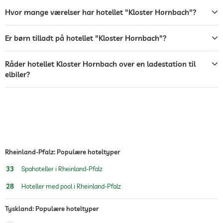
bar
Hvor mange værelser har hotellet "Kloster Hornbach"?
restaurant
Er børn tilladt på hotellet "Kloster Hornbach"?
reception
24 timers reception
Råder hotellet Kloster Hornbach over en ladestation til
roomservice
elbiler?
pengeskab
shuttle til lufthavnen
Gratis
shuttle til attraktioner
mod et gebyr
Morgenmad
morgenmad på værelset
Rheinland-Pfalz: Populære hoteltyper
Hunde tilladt
33
Spahoteller i Rheinland-Pfalz
Hund catering
Vand/mad skåle på anmodning i rummet
28
Hoteller med pool i Rheinland-Pfalz
jacuzzi
Tyskland: Populære hoteltyper