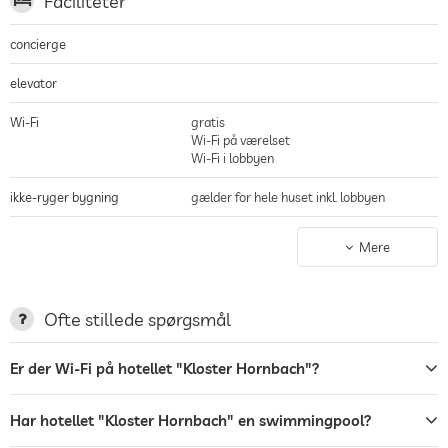
Faciliteter
concierge
elevator
Wi-Fi
gratis
Wi-Fi på værelset
Wi-Fi i lobbyen
ikke-ryger bygning
gælder for hele huset inkl. lobbyen
parkering
Mere
ladestation til elbiler
terrasse
Ofte stillede spørgsmål
Tøjvask
Er der Wi-Fi på hotellet "Kloster Hornbach"?
Have/Udendørs
Har hotellet "Kloster Hornbach" en swimmingpool?
grillplads