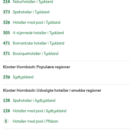
indendørs pool
åben hele året
216
Naturhoteller i Tyskland
373
Spahoteller i Tyskland
Vandreture
329
Hoteller med pool i Tyskland
Udendørs legeplads
305
4-stjernede hoteller i Tyskland
børnepasning
471
Romantiske hoteller i Tyskland
sauna
371
Boutiquehoteller i Tyskland
Massagetilbud
Kloster Hornbach: Populære regioner
wellness massage
239
Sydtyskland
spa-område
Kloster Hornbach: Udvalgte hoteller i smukke regioner
138
Spahoteller i Sydtyskland
126
Hoteller med pool i Sydtyskland
5
Hoteller med pool i Pfalzen