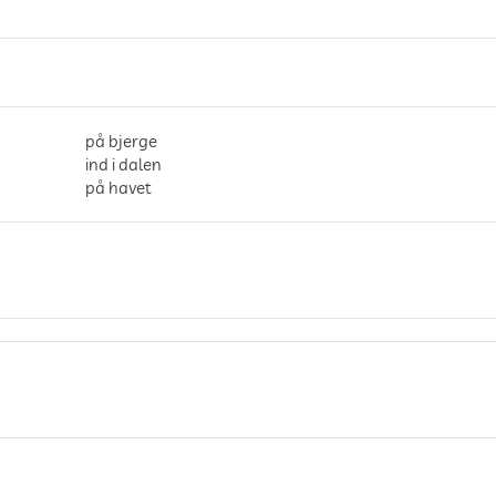
på bjerge
ind i dalen
på havet