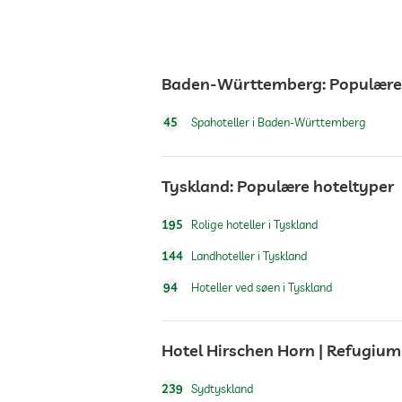
café
Baden-Württemberg: Populære 
restaurant
45
Spahoteller i Baden-Württemberg
reception
Tyskland: Populære hoteltyper
aftenunderholdning
195
Rolige hoteller i Tyskland
ture og udflugter kan bookes
144
Landhoteller i Tyskland
94
Hoteller ved søen i Tyskland
tjeneste for begivenheder
Hotel Hirschen Horn | Refugiu
roomservice
239
Sydtyskland