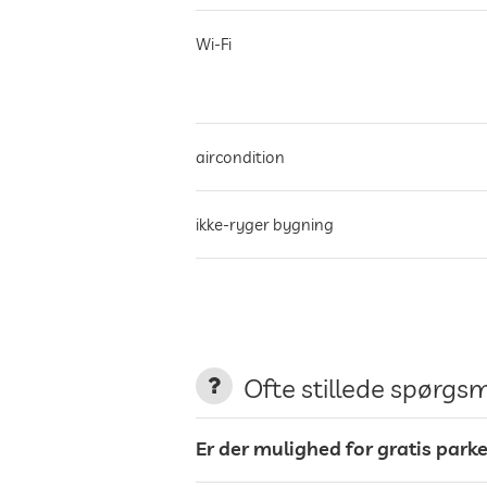
Wi-Fi
aircondition
ikke-ryger bygning
parkering
ladestation til elbiler
Ofte stillede spørgs
Er der mulighed for gratis par
terrasse