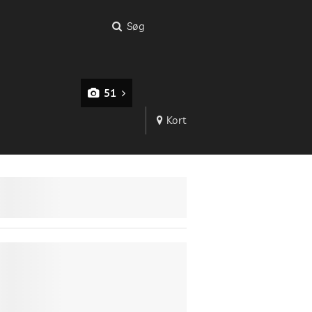
Søg
51
Kort