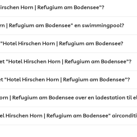
liggestole
l Hirschen Horn | Refugium am Bodensee"?
parasoller
Udsigt over søen
Horn | Refugium am Bodensee" en swimmingpool?
et "Hotel Hirschen Horn | Refugium am Bodensee?
let "Hotel Hirschen Horn | Refugium am Bodensee"?
solbadning område
liggestole
t "Hotel Hirschen Horn | Refugium am Bodensee"?
liggestole
parasoller
orn | Refugium am Bodensee over en ladestation til el
tel Hirschen Horn | Refugium am Bodensee" aircondit