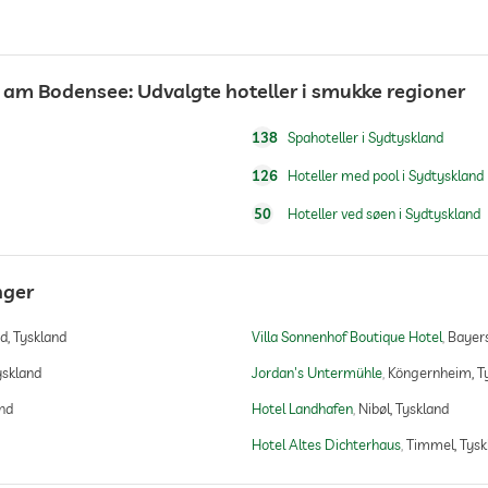
 am Bodensee: Udvalgte hoteller i smukke regioner
138
Spahoteller i Sydtyskland
Mod et gebyr
126
Hoteller med pool i Sydtyskland
50
Hoteller ved søen i Sydtyskland
nger
Mod et gebyr
, Tyskland
Villa Sonnenhof Boutique Hotel
Bayers
åben hele året
yskland
Jordan's Untermühle
Köngernheim, T
nd
Hotel Landhafen
Nibøl, Tyskland
Hotel Altes Dichterhaus
Timmel, Tysk