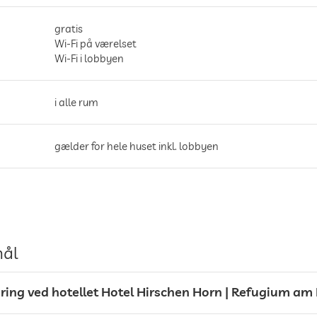
gratis
Wi-Fi på værelset
Wi-Fi i lobbyen
i alle rum
gælder for hele huset inkl. lobbyen
garage/parkeringshus
parkeringspladser, Gratis
mål
kering ved hotellet Hotel Hirschen Horn | Refugium a
morgenmad muligt på terrassen
liggestole