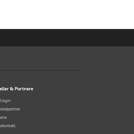
shotel
shäuptl
m | Manfred Siegwarth
eller & Partnere
l login
 hotelpartner
lame
ekontakt