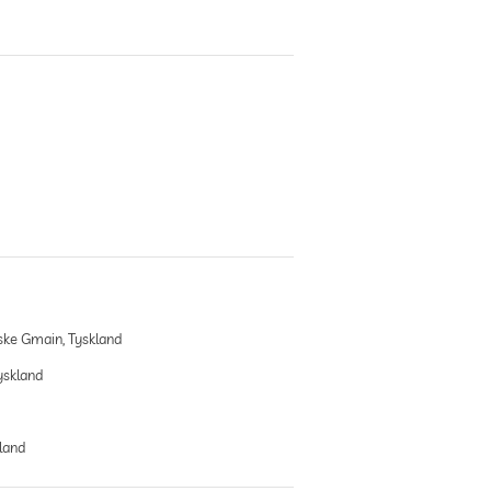
ke Gmain, Tyskland
yskland
land