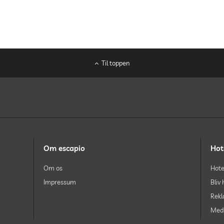
Gratis
Til toppen
arkitekt, Ingo Bucher-Beholz
Koncept, Hochwertiges und naturverbundenes Wellnes
Designer/Brand Møbler, Gunter Lambert | Knoll | Weis
Kunstnere af hotellets egne kunstværker, Sultan Akra
Om escapio
Hot
Om os
Hote
Impressum
Bliv
Rek
Medi