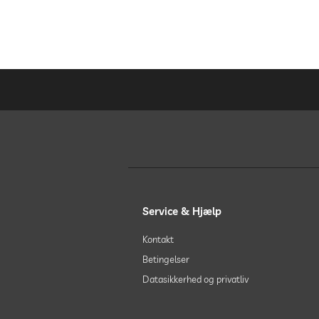
Vandsport
Fitnesscenter
Vandreture
Boutique & Design
Service & Hjælp
sauna
Kontakt
Betingelser
indendørs sauna
Datasikkerhed og privatliv
badedragt kræves