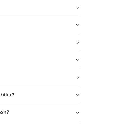
biler?
ion?