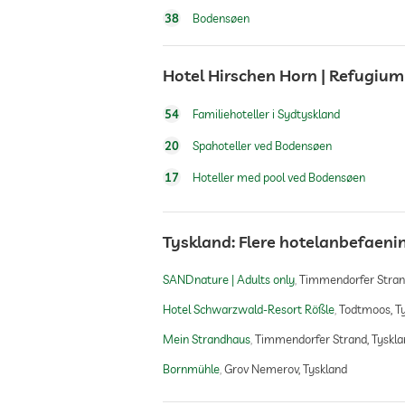
38
Bodensøen
vaskeri service
Hotel Hirschen Horn | Refugium
pengeskab
54
Familiehoteller i Sydtyskland
Hunde tilladt
20
Spahoteller ved Bodensøen
17
Hoteller med pool ved Bodensøen
cykeludlejning
Tyskland: Flere hotelanbefaeni
Tennis
SANDnature | Adults only
Timmendorfer Strand
udendørs pool
Hotel Schwarzwald-Resort Rößle
Todtmoos, T
Mein Strandhaus
Timmendorfer Strand, Tyskla
pool opvarmet
Bornmühle
Grov Nemerov, Tyskland