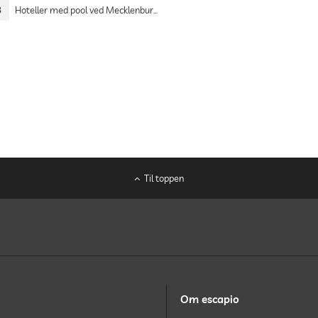
8
Hoteller med pool ved Mecklenburg Sødistrikt
Til toppen
Om escapio