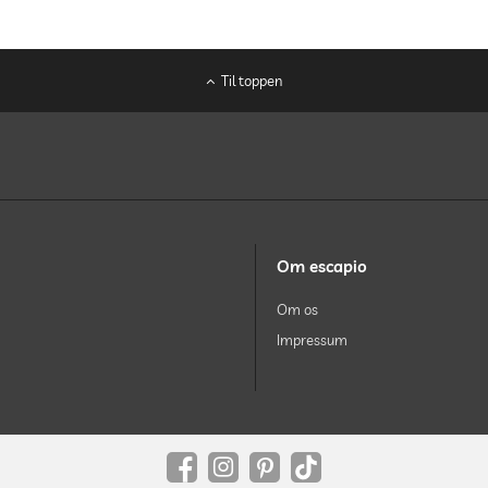
Til toppen
Om escapio
Om os
Impressum