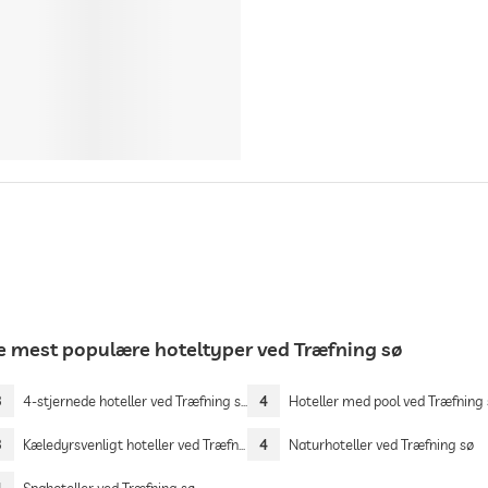
e mest populære hoteltyper ved Træfning sø
3
4-stjernede hoteller ved Træfning sø
4
Hoteller med pool ved Træfning
3
Kæledyrsvenligt hoteller ved Træfning sø
4
Naturhoteller ved Træfning sø