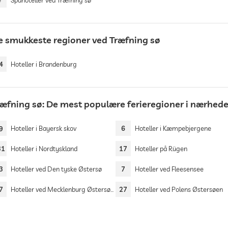
4
Spahoteller ved Træfning sø
e smukkeste regioner ved Træfning sø
4
Hoteller i Brandenburg
ræfning sø: De mest populære ferieregioner i nærhed
9
Hoteller i Bayersk skov
6
Hoteller i Kæmpebjergene
31
Hoteller i Nordtyskland
17
Hoteller på Rügen
3
Hoteller ved Den tyske Østersø
7
Hoteller ved Fleesensee
7
Hoteller ved Mecklenburg Østersøen
27
Hoteller ved Polens Østersøen