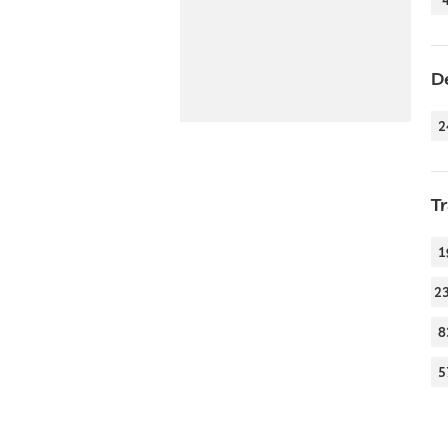
D
2
T
1
2
8
5