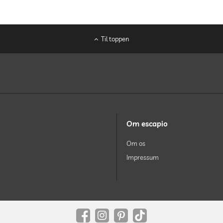
Til toppen
Om escapio
Om os
Impressum