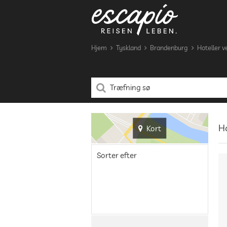
Hjem
Tyskland
Brandenburg
Hoteller v
Ho
Kort
Sorter efter