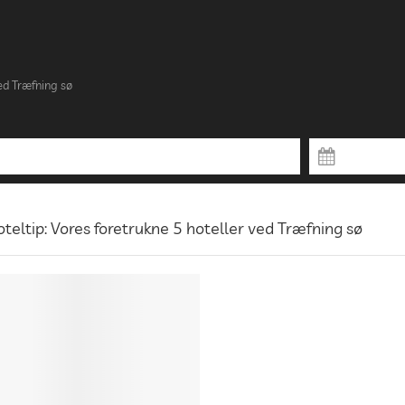
ed Træfning sø
teltip: Vores foretrukne 5 hoteller ved Træfning sø