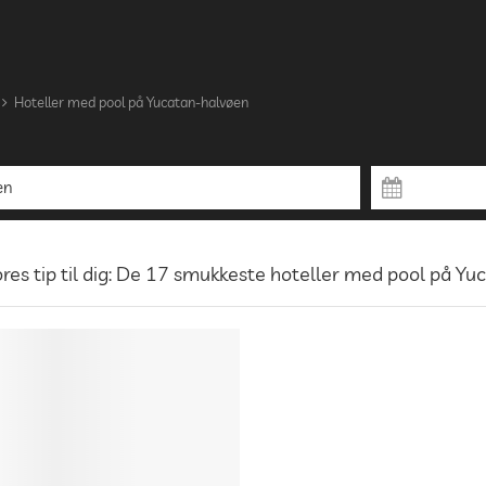
Hoteller med pool på Yucatan-halvøen
res tip til dig: De 17 smukkeste hoteller med pool på Y