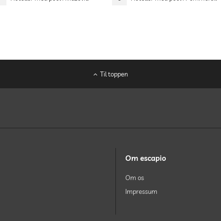
Til toppen
Om escapio
Om os
Impressum