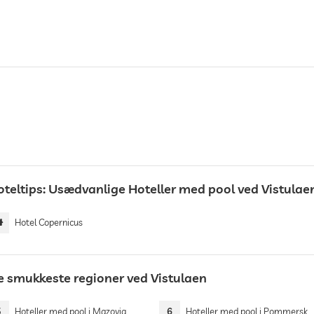
oteltips: Usædvanlige Hoteller med pool ved Vistulae
Hotel Copernicus
e smukkeste regioner ved Vistulaen
5
Hoteller med pool i Mazovia
6
Hoteller med pool i Pommersk