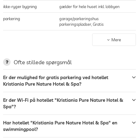
ikke-ryger bygning
gælder for hele huset inkl. lobbyen
parkering
garage/parkeringshus
parkeringspladser, Gratis
terrasse
Mere
Tøjvask
Have/Udendørs
Ofte stillede spørgsmål
liggestole
Er der mulighed for gratis parkering ved hotellet
Kristiania Pure Nature Hotel & Spa?
bar
café
Er der Wi-Fi på hotellet "Kristiania Pure Nature Hotel &
Spa"?
restaurant
roomservice
Har hotellet "Kristiania Pure Nature Hotel & Spa" en
swimmingpool?
pengeskab