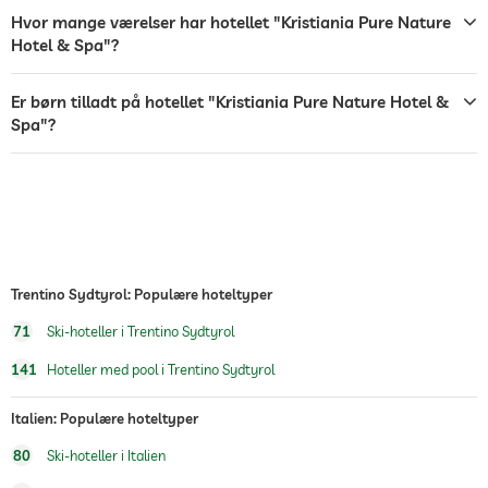
Hvor mange værelser har hotellet "Kristiania Pure Nature
shuttle til attraktioner
gratis
Hotel & Spa"?
Morgenmad
morgenmad på værelset
Er børn tilladt på hotellet "Kristiania Pure Nature Hotel &
Bordtennis
Spa"?
Vintersportsfaciliteter
skiløb
hotellets egen skiskole
jacuzzi
udendørs pool
sæsonåben
Trentino Sydtyrol: Populære hoteltyper
indendørs pool
åben hele året
71
Ski-hoteller i Trentino Sydtyrol
pool opvarmet
141
Hoteller med pool i Trentino Sydtyrol
Fitnesscenter
Italien: Populære hoteltyper
Vandreture
80
Ski-hoteller i Italien
Legeplads for børn