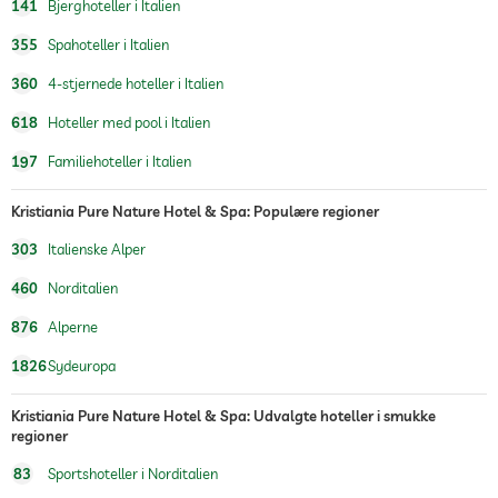
141
Bjerghoteller i Italien
sauna
355
Spahoteller i Italien
Massagetilbud
360
4-stjernede hoteller i Italien
wellness massage
fuld kropsmassage
618
Hoteller med pool i Italien
fodzoneterapi
Massage til 2
197
Familiehoteller i Italien
spa-område
Kristiania Pure Nature Hotel & Spa: Populære regioner
skønhed råd
Make-up
303
Italienske Alper
behandlinger
Ansigtet
460
Norditalien
Manicure
Pedicure
876
Alperne
kropsbehandlinger
Peeling
1826
Sydeuropa
Hårfjerning
indpakninger til kroppen
Kristiania Pure Nature Hotel & Spa: Udvalgte hoteller i smukke
regioner
83
Sportshoteller i Norditalien