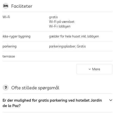
Faciliteter
Wi-Fi
gratis
Wi-Fi på værelset
Wi-Fi i lobbyen
ikke-ryger bygning
gælder for hele huset inkl. lobbyen
parkering
parkeringspladser, Gratis
terrasse
Tøjvask
Mere
Have/Udendørs
liggestole
Ofte stillede spørgsmål
pengeskab
Er der mulighed for gratis parkering ved hotellet Jardin
de la Paz?
udendørs pool
åben hele året