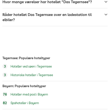
Hvor mange værelser har hotellet "Das Tegernsee"?
bar
Råder hotellet Das Tegernsee over en ladestation til
café
elbiler?
restaurant
reception
24 timers reception
pengeskab
shuttle til attraktioner
mod et gebyr
Tegernsee: Populære hoteltyper
Hunde tilladt
3
Hoteller ved søen i Tegernsee
Hund catering
Vand/mad skåle på anmodning i rummet
3
Historiske hoteller i Tegernsee
Hundekurve på forespørgsel
Bayern: Populære hoteltyper
Vintersportsfaciliteter
skiløb
76
Hoteller med pool i Bayern
udendørs pool
åben hele året
82
Spahoteller i Bayern
indendørs pool
åben hele året