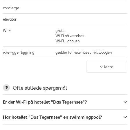
concierge
elevator
Wi-Fi
gratis
Wi-Fi på værelset
Wi-Fi i lobbyen
ikke-ryger bygning
gælder for hele huset inkl. lobbyen
parkering
betjent service
Mere
garage/parkeringshus
ladestation til elbiler
Ofte stillede spørgsmål
terrasse
Er der Wi-Fi på hotellet "Das Tegernsee"?
Tøjvask
Have/Udendørs
Har hotellet "Das Tegernsee" en swimmingpool?
liggestole