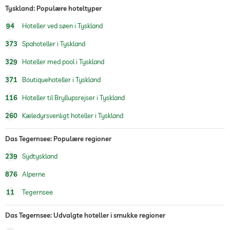
Tyskland: Populære hoteltyper
pool opvarmet
94
Hoteller ved søen i Tyskland
pool på taget
373
Spahoteller i Tyskland
Fitnesscenter
329
Hoteller med pool i Tyskland
Vandreture
371
Boutiquehoteller i Tyskland
sauna
116
Hoteller til Bryllupsrejser i Tyskland
Massagetilbud
260
Kæledyrsvenligt hoteller i Tyskland
wellness massage
Das Tegernsee: Populære regioner
spa-område
239
Sydtyskland
behandlinger
Ansigtet
876
Alperne
Manicure
Pedicure
11
Tegernsee
kropsbehandlinger
Peeling
Das Tegernsee: Udvalgte hoteller i smukke regioner
indpakninger til kroppen