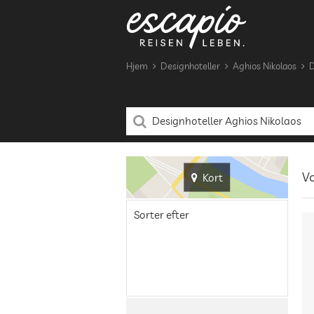
Hjem
Designhoteller
Aghios Nikolaos
D
Vo
Kort
Sorter efter