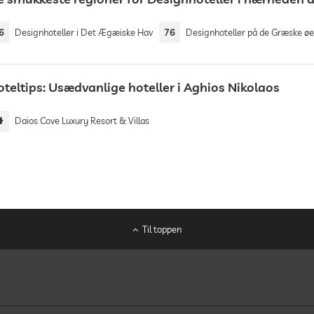
6
Designhoteller i Det Ægæiske Hav
76
Designhoteller på de Græske øe
teltips: Usædvanlige hoteller i Aghios Nikolaos
Daios Cove Luxury Resort & Villas
Til toppen