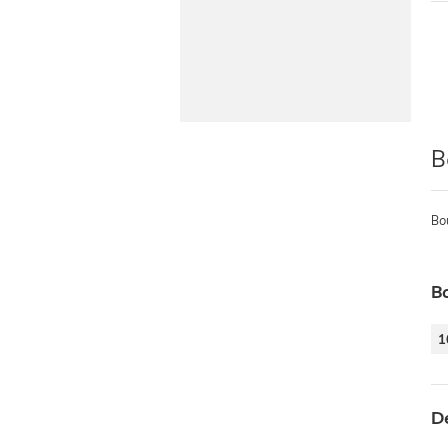
B
Bo
B
1
D