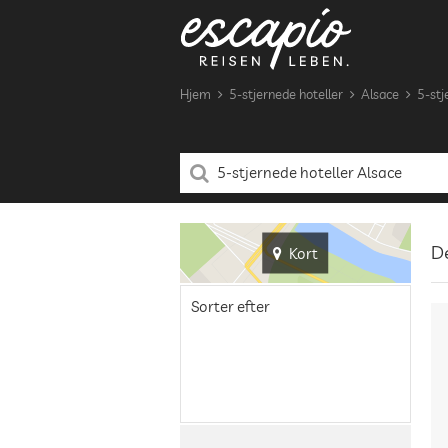
Hjem
5-stjernede hoteller
Alsace
5-stj
De
Kort
Sorter efter