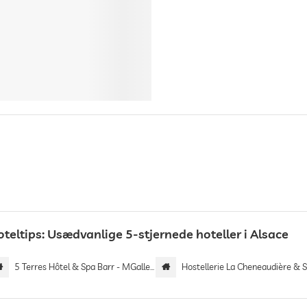
teltips: Usædvanlige 5-stjernede hoteller i Alsace
5 Terres Hôtel & Spa Barr - MGallery Hotel Collection
Hostellerie La Cheneaudière & 