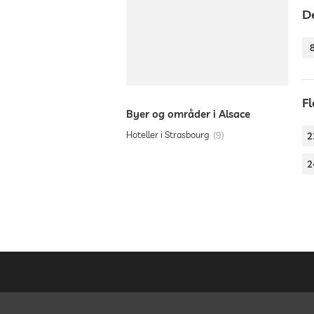
D
Fl
Byer og områder i Alsace
Hoteller i Strasbourg
9
2
2